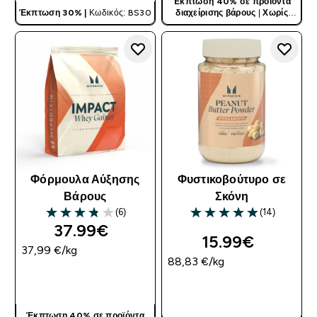
Έκπτωση 40% σε προϊόντα
Έκπτωση 30% |
Κωδικός: BS30
διαχείρισης βάρους
|
Χωρίς
Κωδικό
Φόρμουλα Αύξησης
Φυστικοβούτυρο σε
Βάρους
Σκόνη
(6)
(14)
3.83 out of 5 stars
4.93 out of 5 stars
37.99€‎
15.99€‎
37,99 €‎/kg
88,83 €‎/kg
ΓΡΉΓΟΡΗ ΜΑΤΙΆ
ΓΡΉΓΟΡΗ ΜΑΤΙΆ
Έκπτωση 40% σε προϊόντα