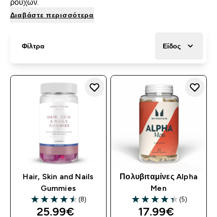
ρούχων.
Διαβάστε περισσότερα
Φίλτρα
Είδος
Hair, Skin and Nails
Πολυβιταμίνες Alpha
Gummies
Men
(8)
(5)
4.5 out of 5 stars
4.4 out of 5 stars
25.99€‎
17.99€‎