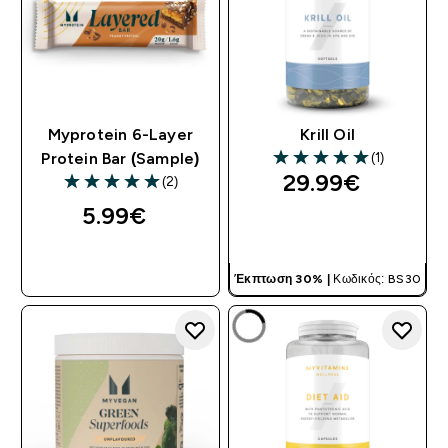
Myprotein 6-Layer
Krill Oil
(1)
Protein Bar (Sample)
5 out of 5 stars
29.99€‎
(2)
5 out of 5 stars
5.99€‎
ΓΡΉΓΟΡΗ ΜΑΤΙΆ
ΓΡΉΓΟΡΗ ΜΑΤΙΆ
Έκπτωση 30% |
Κωδικός: BS30