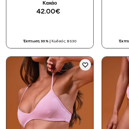
Κακάο
42.00€‎
ΓΡΉΓΟΡΗ ΜΑΤΙΆ
Έκπτωση 30% |
Κωδικός: BS30
Έκπτ