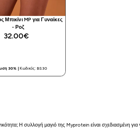
 Μπικίνι MP για Γυναίκες
- Ροζ
32.00€‎
ΓΡΉΓΟΡΗ ΜΑΤΙΆ
ωση 30% |
Κωδικός: BS30
κότητα; Η συλλογή μαγιό της Myprotein είναι σχεδιασμένη για 