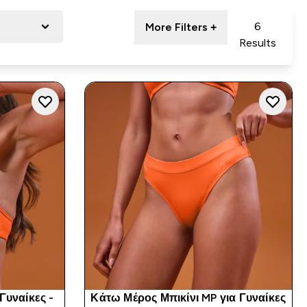
6
More Filters +
Results
Γυναίκες -
Κάτω Μέρος Μπικίνι MP για Γυναίκες