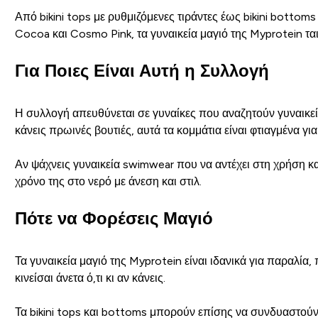
Από bikini tops με ρυθμιζόμενες τιράντες έως bikini botto
Cocoa και Cosmo Pink, τα γυναικεία μαγιό της Myprotein τα
Για Ποιες Είναι Αυτή η Συλλογή
Η συλλογή απευθύνεται σε γυναίκες που αναζητούν γυναικεία 
κάνεις πρωινές βουτιές, αυτά τα κομμάτια είναι φτιαγμένα για
Αν ψάχνεις γυναικεία swimwear που να αντέχει στη χρήση και
χρόνο της στο νερό με άνεση και στιλ.
Πότε να Φορέσεις Μαγιό
Τα γυναικεία μαγιό της Myprotein είναι ιδανικά για παραλία
κινείσαι άνετα ό,τι κι αν κάνεις.
Τα bikini tops και bottoms μπορούν επίσης να συνδυαστούν