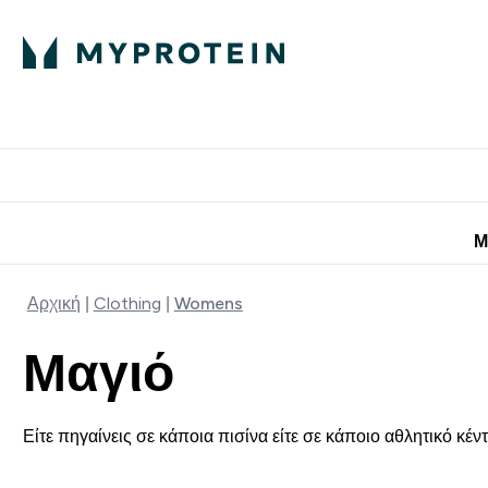
Πρωτεΐνη
Διατροφή
Α
Enter Πρωτεΐνη 
Ente
⌄
⌄
Προσφορές για 
Μ
Αρχική
Clothing
Womens
Μαγιό
Είτε πηγαίνεις σε κάποια πισίνα είτε σε κάποιο αθλητικό κέντ