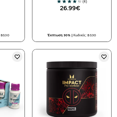
(4)
4.25 out of 5 stars
26.99€‎
ΤΙΆ
ΓΡΉΓΟΡΗ ΜΑΤΙΆ
: BS30
Έκπτωση 30% |
Κωδικός: BS30