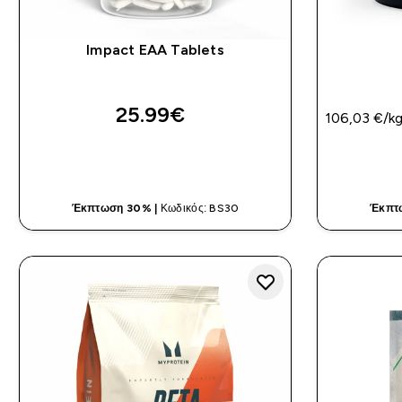
Impact EAA Tablets
25.99€‎
106,03 €‎/k
ΓΡΉΓΟΡΗ ΜΑΤΙΆ
Έκπτωση 30% |
Κωδικός: BS30
Έκπτ