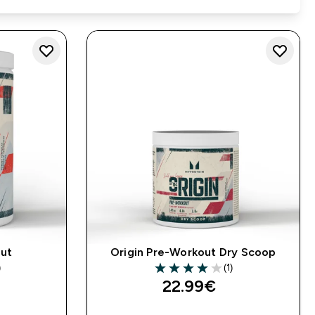
out
Origin Pre-Workout Dry Scoop
)
(1)
ars
4 out of 5 stars
22.99€‎