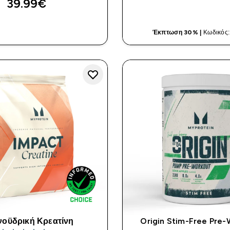
39.99€‎
ΓΡΉΓΟΡΗ ΜΑ
ΓΡΉΓΟΡΗ ΜΑΤΙΆ
Έκπτωση 30% |
Κωδικός
οϋδρική Κρεατίνη
Origin Stim-Free Pre