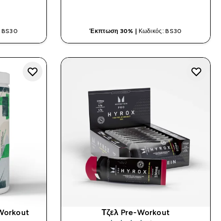
ΤΙΆ
ΓΡΉΓΟΡΗ ΜΑΤΙΆ
: BS30
Έκπτωση 30% |
Κωδικός: BS30
-Workout
Τζελ Pre-Workout