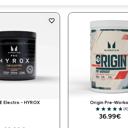
E Electro - HYROX
Origin Pre-Work
(4
4.75 out of 5 st
36.99€‎