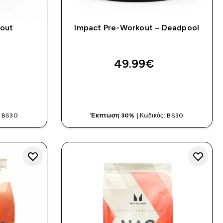
out
Impact Pre-Workout – Deadpool
ars
49.99€‎
ΤΙΆ
ΓΡΉΓΟΡΗ ΜΑΤΙΆ
: BS30
Έκπτωση 30% |
Κωδικός: BS30