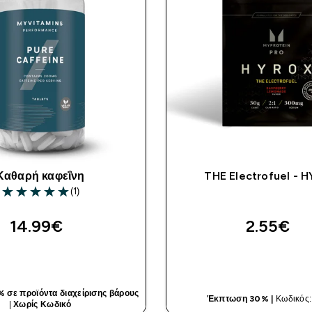
Καθαρή καφεΐνη
THE Electrofuel - 
(1)
5 out of 5 stars
14.99€‎
2.55€‎
ΓΡΉΓΟΡΗ ΜΑΤΙΆ
ΓΡΉΓΟΡΗ ΜΑ
σε προϊόντα διαχείρισης βάρους
Έκπτωση 30% |
Κωδικός
|
Χωρίς Κωδικό