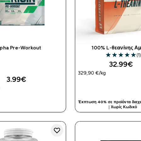
lpha Pre-Workout
100% L-θεανίνης Αμ
(1)
5 out of 5 stars
32.99€‎
329,90 €‎/kg
3.99€‎
ΓΡΉΓΟΡΗ ΜΑ
g
ΓΡΉΓΟΡΗ ΜΑΤΙΆ
Έκπτωση 40% σε προϊόντα διαχε
|
Χωρίς Κωδικό