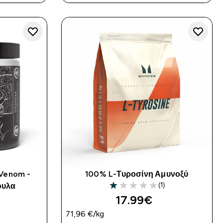
 Venom -
100% L-Τυροσίνη Αμυνοξύ
(1)
ουλα
1 out of 5 stars
17.99€‎
71,96 €‎/kg