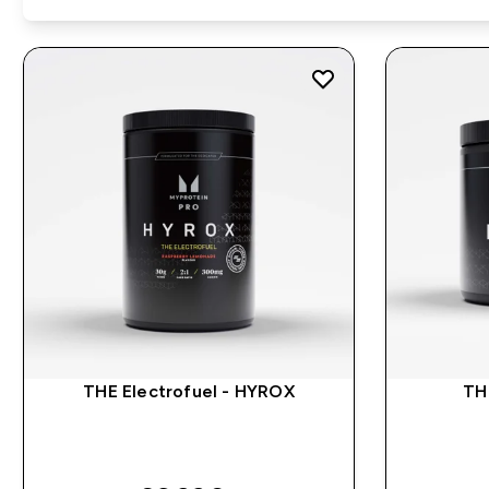
THE Electrofuel - HYROX
TH