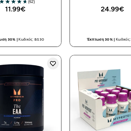
(62)
4.71 out of 5 stars
11.99€‎
24.99€‎
ΓΡΉΓΟΡΗ ΜΑΤΙΆ
ΓΡΉΓΟΡΗ ΜΑ
ωση 30% |
Κωδικός: BS30
Έκπτωση 30% |
Κωδικός