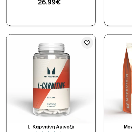
26.99€‎
ΓΡΉΓΟΡΗ ΜΑΤΙΆ
L-Καρνιτίνη Αμινοξύ
Μον