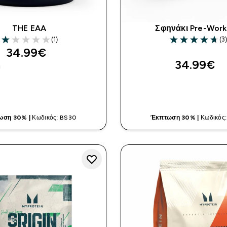
THE EAA
Σφηνάκι Pre-Work
(1)
(3)
1 out of 5 stars
4.67 out of 5 st
34.99€‎
34.99€‎
g
ΓΡΉΓΟΡΗ ΜΑΤΙΆ
ΓΡΉΓΟΡΗ ΜΑ
ωση 30% |
Κωδικός: BS30
Έκπτωση 30% |
Κωδικός