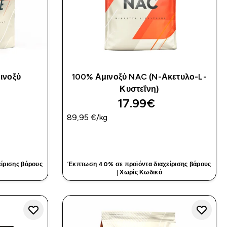
ινοξύ
100% Αμινοξύ NAC (N-Ακετυλο-L-
Κυστεΐνη)
17.99€‎
89,95 €‎/kg
ΤΙΆ
ΓΡΉΓΟΡΗ ΜΑΤΙΆ
ίρισης βάρους
Έκπτωση 40% σε προϊόντα διαχείρισης βάρους
|
Χωρίς Κωδικό