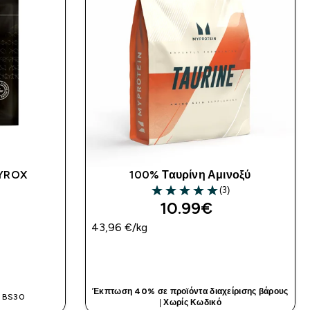
HYROX
100% Ταυρίνη Αμινοξύ
(3)
5 out of 5 stars
10.99€‎
43,96 €‎/kg
ΤΙΆ
ΓΡΉΓΟΡΗ ΜΑΤΙΆ
Έκπτωση 40% σε προϊόντα διαχείρισης βάρους
: BS30
|
Χωρίς Κωδικό