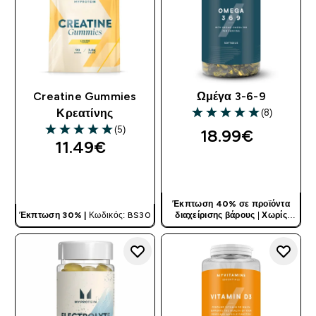
Creatine Gummies
Ωμέγα 3-6-9
(8)
Κρεατίνης
5 out of 5 stars
(5)
18.99€‎
5 out of 5 stars
11.49€‎
ΓΡΉΓΟΡΗ ΜΑΤΙΆ
ΓΡΉΓΟΡΗ ΜΑΤΙΆ
Έκπτωση 40% σε προϊόντα
Έκπτωση 30% |
Κωδικός: BS30
διαχείρισης βάρους
|
Χωρίς
Κωδικό