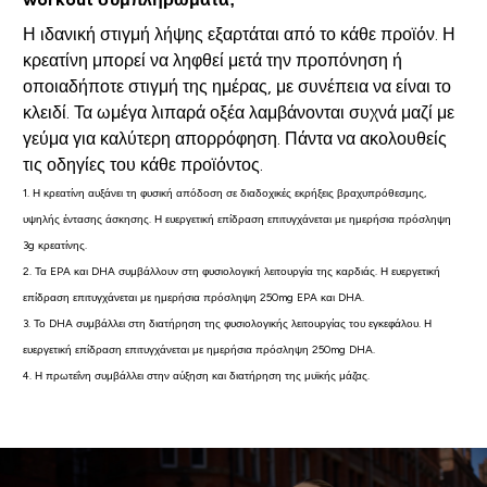
Η ιδανική στιγμή λήψης εξαρτάται από το κάθε προϊόν. Η
κρεατίνη μπορεί να ληφθεί μετά την προπόνηση ή
οποιαδήποτε στιγμή της ημέρας, με συνέπεια να είναι το
κλειδί. Τα ωμέγα λιπαρά οξέα λαμβάνονται συχνά μαζί με
γεύμα για καλύτερη απορρόφηση. Πάντα να ακολουθείς
τις οδηγίες του κάθε προϊόντος.
1. Η κρεατίνη αυξάνει τη φυσική απόδοση σε διαδοχικές εκρήξεις βραχυπρόθεσμης,
υψηλής έντασης άσκησης. Η ευεργετική επίδραση επιτυγχάνεται με ημερήσια πρόσληψη
3g κρεατίνης.
2. Τα EPA και DHA συμβάλλουν στη φυσιολογική λειτουργία της καρδιάς. Η ευεργετική
επίδραση επιτυγχάνεται με ημερήσια πρόσληψη 250mg EPA και DHA.
3. Το DHA συμβάλλει στη διατήρηση της φυσιολογικής λειτουργίας του εγκεφάλου. Η
ευεργετική επίδραση επιτυγχάνεται με ημερήσια πρόσληψη 250mg DHA.
4. Η πρωτεΐνη συμβάλλει στην αύξηση και διατήρηση της μυϊκής μάζας.