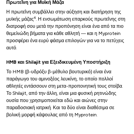
Πρωτεΐνη για Μυϊκή Μάζα
Η πρωτεΐνη συμβάλλει στην αύξηση και διατήρηση της
4
μυϊκής μάζας
. Η ενσωμάτωση επαρκούς πρωτεΐνης στη
διατροφή σου μετά την προπόνηση είναι ένα από τα πιο
θεμελιώδη βήματα για κάθε αθλητή — και η Myprotein
προσφέρει ένα ευρύ φάσμα επιλογών για να το πετύχεις
αυτό.
HMB και Shilajit για Εξειδικευμένη Υποστήριξη
Το HMB (β-υδρόξυ β-μέθυλο βουτυρικό) είναι ένα
παράγωγο του αμινοξέος λευκίνη, το οποίο πολλοί
αθλητές εντάσσουν στη μετα-προπονητική τους στοίβα.
Το Shilajit, από την άλλη, είναι μια φυσική ρητινώδης
ουσία που χρησιμοποιείται εδώ και αιώνες στην
παραδοσιακή ιατρική. Και τα δύο είναι διαθέσιμα σε
βολική μορφή κάψουλας από τη Myprotein.