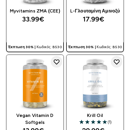
Myvitamins ZMA (CEE)
L-Γλουταμίνη Αμινοξύ
33.99€‎
17.99€‎
ΓΡΉΓΟΡΗ ΜΑΤΙΆ
ΓΡΉΓΟΡΗ ΜΑΤΙΆ
Έκπτωση 30% |
Κωδικός: BS30
Έκπτωση 30% |
Κωδικός: BS30
Vegan Vitamin D
Krill Oil
(1)
Softgels
5 out of 5 stars