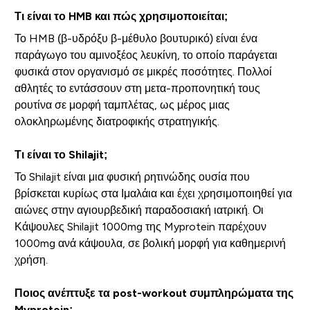
Τι είναι το HMB και πώς χρησιμοποιείται;
Το HMB (β-υδρόξυ β-μέθυλο βουτυρικό) είναι ένα
παράγωγο του αμινοξέος λευκίνη, το οποίο παράγεται
φυσικά στον οργανισμό σε μικρές ποσότητες. Πολλοί
αθλητές το εντάσσουν στη μετα-προπονητική τους
ρουτίνα σε μορφή ταμπλέτας, ως μέρος μιας
ολοκληρωμένης διατροφικής στρατηγικής.
Τι είναι το Shilajit;
Το Shilajit είναι μια φυσική ρητινώδης ουσία που
βρίσκεται κυρίως στα Ιμαλάια και έχει χρησιμοποιηθεί για
αιώνες στην αγιουρβεδική παραδοσιακή ιατρική. Οι
Κάψουλες Shilajit 1000mg της Myprotein παρέχουν
1000mg ανά κάψουλα, σε βολική μορφή για καθημερινή
χρήση.
Ποιος ανέπτυξε τα post-workout συμπληρώματα της
Myprotein;