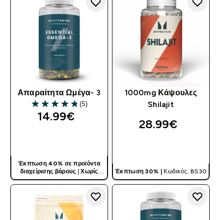
Απαραίτητα Ωμέγα- 3
1000mg Κάψουλες
(5)
Shilajit
4.8 out of 5 stars
14.99€‎
28.99€‎
ΓΡΉΓΟΡΗ ΜΑΤΙΆ
ΓΡΉΓΟΡΗ ΜΑΤΙΆ
Έκπτωση 40% σε προϊόντα
διαχείρισης βάρους
|
Χωρίς
Έκπτωση 30% |
Κωδικός: BS30
Κωδικό