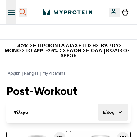
Η Νο.1 Online Εταιρεία Αθλητικής Διατροφής Παγκοσμίως
-40% ΣΕ ΠΡΟΪΌΝΤΑ ΔΙΑΧΕΊΡΙΣΗΣ ΒΆΡΟΥΣ
ΜΌΝΟ ΣΤΟ APP: -35% ΣΧΕΔΌΝ ΣΕ ΌΛΑ | ΚΩΔΙΚΌΣ:
APPGR
Αρχική
Ranges
MyVitamins
Post-Workout
Φίλτρα
Είδος