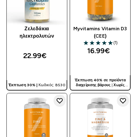
Ζελεδάκια
Myvitamins Vitamin D3
ηλεκτρολυτών
(CEE)
(1)
5 out of 5 stars
16.99€‎
22.99€‎
ΓΡΉΓΟΡΗ ΜΑΤΙΆ
ΓΡΉΓΟΡΗ ΜΑΤΙΆ
Έκπτωση 40% σε προϊόντα
Έκπτωση 30% |
Κωδικός: BS30
διαχείρισης βάρους
|
Χωρίς
Κωδικό