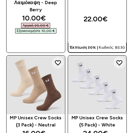
Λαιμόκοψη - Deep
Berry
discounted price
10.00€‎
22.00€‎
Αρχική 20,00 €‎
Εξοικονομήστε 10,00 €‎
ΓΡΉΓΟΡΗ ΜΑΤΙΆ
ΓΡΉΓΟΡΗ ΜΑΤΙΆ
Έκπτωση 30% |
Κωδικός: BS30
MP Unisex Crew Socks
MP Unisex Crew Socks
(3 Pack) - Neutral
(5 Pack) - White