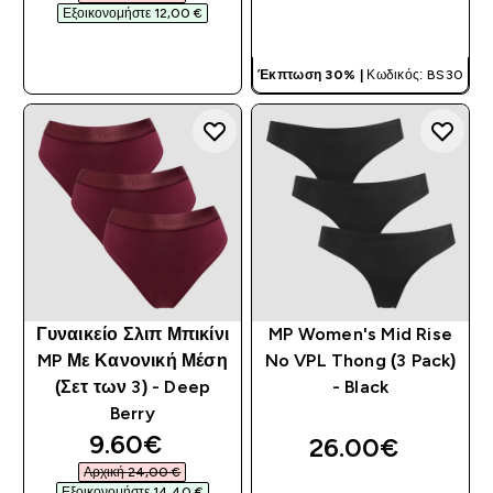
Εξοικονομήστε 12,00 €‎
ΓΡΉΓΟΡΗ ΜΑΤΙΆ
ΓΡΉΓΟΡΗ ΜΑΤΙΆ
Έκπτωση 30% |
Κωδικός: BS30
Γυναικείο Σλιπ Μπικίνι
MP Women's Mid Rise
MP Με Κανονική Μέση
No VPL Thong (3 Pack)
(Σετ των 3) - Deep
- Black
Berry
discounted price
9.60€‎
26.00€‎
Αρχική 24,00 €‎
Εξοικονομήστε 14,40 €‎