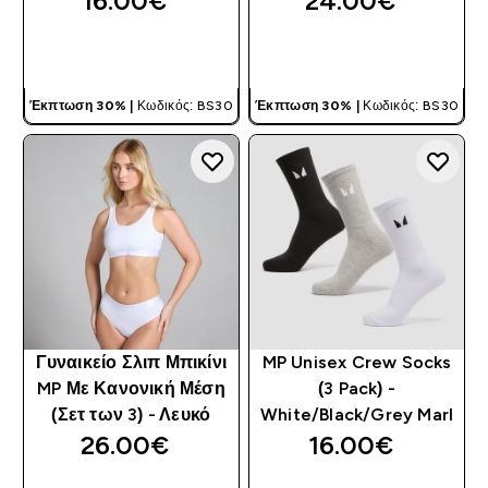
16.00€‎
24.00€‎
ΓΡΉΓΟΡΗ ΜΑΤΙΆ
ΓΡΉΓΟΡΗ ΜΑΤΙΆ
Έκπτωση 30% |
Κωδικός: BS30
Έκπτωση 30% |
Κωδικός: BS30
Γυναικείο Σλιπ Μπικίνι
MP Unisex Crew Socks
MP Με Κανονική Μέση
(3 Pack) -
(Σετ των 3) - Λευκό
White/Black/Grey Marl
26.00€‎
16.00€‎