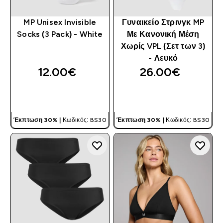
MP Unisex Invisible
Γυναικείο Στρινγκ MP
Socks (3 Pack) - White
Με Κανονική Μέση
Χωρίς VPL (Σετ των 3)
- Λευκό
12.00€‎
26.00€‎
ΓΡΉΓΟΡΗ ΜΑΤΙΆ
ΓΡΉΓΟΡΗ ΜΑΤΙΆ
Έκπτωση 30% |
Κωδικός: BS30
Έκπτωση 30% |
Κωδικός: BS30