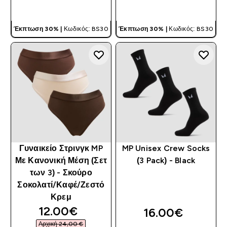
ΓΡΉΓΟΡΗ ΜΑΤΙΆ
ΓΡΉΓΟΡΗ ΜΑΤΙΆ
Έκπτωση 30% |
Κωδικός: BS30
Έκπτωση 30% |
Κωδικός: BS30
Γυναικείο Στρινγκ MP
MP Unisex Crew Socks
Με Κανονική Μέση (Σετ
(3 Pack) - Black
των 3) - Σκούρο
Σοκολατί/Καφέ/Ζεστό
Κρεμ
discounted price
12.00€‎
16.00€‎
Αρχική 24,00 €‎