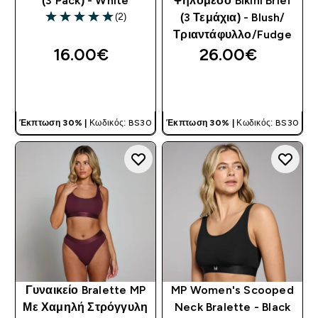
(3 Pack) - White
Ψηλόμεσο Bikini Brief
(2)
(3 Τεμάχια) - Blush/
5 out of 5 stars
Τριαντάφυλλο/Fudge
16.00€‎
26.00€‎
ΓΡΉΓΟΡΗ ΜΑΤΙΆ
ΓΡΉΓΟΡΗ ΜΑΤΙΆ
Έκπτωση 30% |
Κωδικός: BS30
Έκπτωση 30% |
Κωδικός: BS30
Γυναικείο Bralette MP
MP Women's Scooped
Με Χαμηλή Στρόγγυλη
Neck Bralette - Black