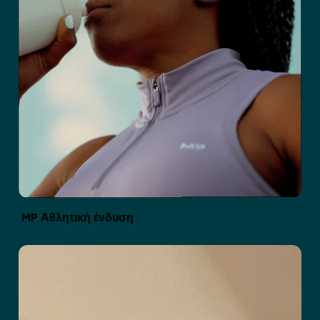
MP Αθλητική ένδυση