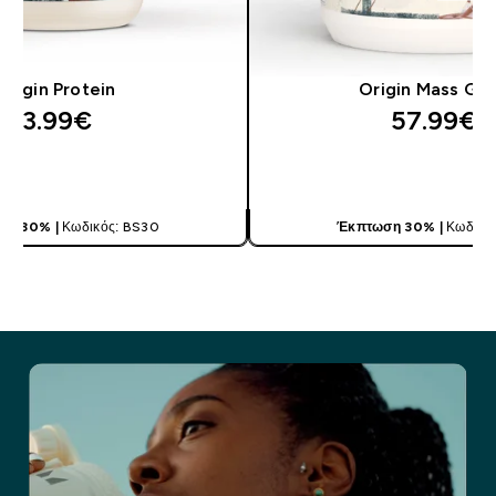
Origin Protein
Origin Mass Gai
63.99€‎
57.99€‎
ΓΡΉΓΟΡΗ ΜΑΤΙΆ
ΓΡΉΓΟΡΗ ΜΑ
ση 30% |
Κωδικός: BS30
Έκπτωση 30% |
Κωδικό