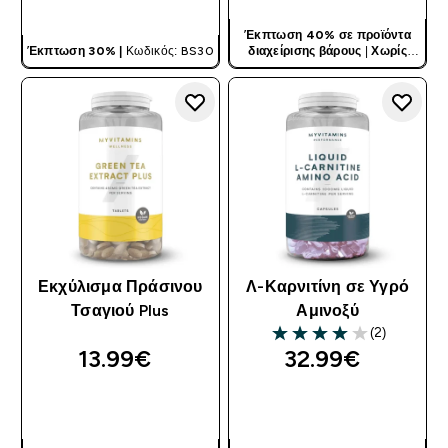
ΓΡΉΓΟΡΗ ΜΑΤΙΆ
Έκπτωση 40% σε προϊόντα
Έκπτωση 30% |
Κωδικός: BS30
διαχείρισης βάρους
|
Χωρίς
Κωδικό
Εκχύλισμα Πράσινου
Λ-Καρνιτίνη σε Υγρό
Τσαγιού Plus
Αμινοξύ
(2)
4 out of 5 stars
13.99€‎
32.99€‎
ΓΡΉΓΟΡΗ ΜΑΤΙΆ
ΓΡΉΓΟΡΗ ΜΑΤΙΆ