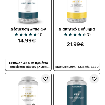
Δέσμευση λιπιδίων
Διαιτητικό Βοήθημα
(13)
(2)
4.62 out of 5 stars
4.5 out of 5 stars
14.99€‎
21.99€‎
ΓΡΉΓΟΡΗ ΜΑΤΙΆ
ΓΡΉΓΟΡΗ ΜΑΤΙΆ
Έκπτωση 40% σε προϊόντα
διαχείρισης βάρους
|
Χωρίς
Έκπτωση 30% |
Κωδικός: BS30
Κωδικό