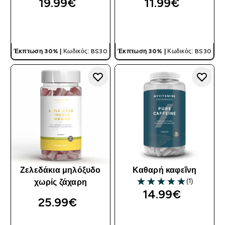
19.99€‎
11.99€‎
ΓΡΉΓΟΡΗ ΜΑΤΙΆ
ΓΡΉΓΟΡΗ ΜΑΤΙΆ
Έκπτωση 30% |
Κωδικός: BS30
Έκπτωση 30% |
Κωδικός: BS30
Ζελεδάκια μηλόξυδο
Καθαρή καφεΐνη
(1)
χωρίς ζάχαρη
5 out of 5 stars
14.99€‎
25.99€‎
ΓΡΉΓΟΡΗ ΜΑΤΙΆ