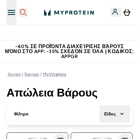
Η Νο.1 Online Εταιρεία Αθλητικής Διατροφής Παγκοσμίως
-40% ΣΕ ΠΡΟΪΌΝΤΑ ΔΙΑΧΕΊΡΙΣΗΣ ΒΆΡΟΥΣ
ΜΌΝΟ ΣΤΟ APP: -35% ΣΧΕΔΌΝ ΣΕ ΌΛΑ | ΚΩΔΙΚΌΣ:
APPGR
Αρχική
Ranges
MyVitamins
Απώλεια Βάρους
Φίλτρα
Είδος