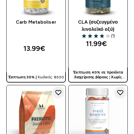
Carb Metaboliser
CLA (συζευγμένο
λινολεϊκό οξύ)
(1)
4 out of 5 stars
11.99€‎
13.99€‎
ΓΡΉΓΟΡΗ ΜΑΤΙΆ
ΓΡΉΓΟΡΗ ΜΑΤΙΆ
Έκπτωση 40% σε προϊόντα
Έκπτωση 30% |
Κωδικός: BS30
διαχείρισης βάρους
|
Χωρίς
Κωδικό