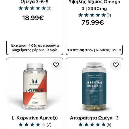
Ωμέγα 3-6-9
Υψηλής Ισχύος Omega
(8)
3 | 2340mg
5 out of 5 stars
(3)
18.99€‎
5 out of 5 stars
75.99€‎
ΓΡΉΓΟΡΗ ΜΑΤΙΆ
ΓΡΉΓΟΡΗ ΜΑΤΙΆ
Έκπτωση 40% σε προϊόντα
διαχείρισης βάρους
|
Χωρίς
Έκπτωση 30% |
Κωδικός: BS30
Κωδικό
L-Καρνιτίνη Αμινοξύ
Απαραίτητα Ωμέγα- 3
(7)
(5)
4.14 out of 5 stars
4.8 out of 5 stars