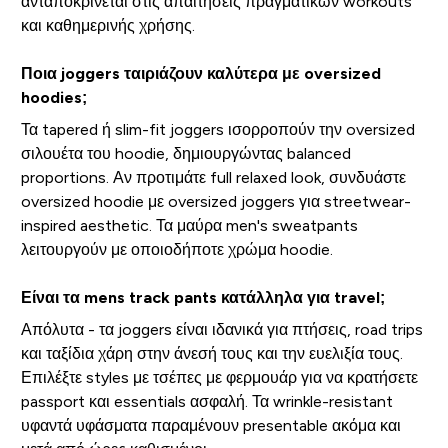
ανταποκρίνεται στις απαιτήσεις πραγματικών workouts
και καθημερινής χρήσης.
Ποια joggers ταιριάζουν καλύτερα με oversized
hoodies;
Τα tapered ή slim-fit joggers ισορροπούν την oversized
σιλουέτα του hoodie, δημιουργώντας balanced
proportions. Αν προτιμάτε full relaxed look, συνδυάστε
oversized hoodie με oversized joggers για streetwear-
inspired aesthetic. Τα μαύρα men's sweatpants
λειτουργούν με οποιοδήποτε χρώμα hoodie.
Είναι τα mens track pants κατάλληλα για travel;
Απόλυτα - τα joggers είναι ιδανικά για πτήσεις, road trips
και ταξίδια χάρη στην άνεσή τους και την ευελιξία τους.
Επιλέξτε styles με τσέπες με φερμουάρ για να κρατήσετε
passport και essentials ασφαλή. Τα wrinkle-resistant
υφαντά υφάσματα παραμένουν presentable ακόμα και