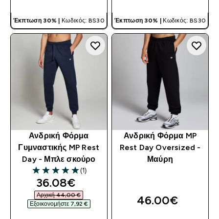
Έκπτωση 30% |
Κωδικός: BS30
Έκπτωση 30% |
Κωδικός: BS30
Ανδρική Φόρμα
Ανδρική Φόρμα MP
Γυμναστικής MP Rest
Rest Day Oversized -
Day - Μπλε σκούρο
Μαύρη
(1)
5 out of 5 stars
discounted price
36.08€‎
Αρχική 44,00 €‎
46.00€‎
Εξοικονομήστε 7,92 €‎