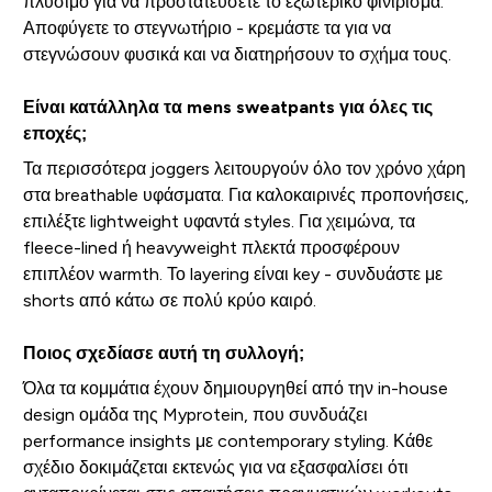
πλύσιμο για να προστατεύσετε το εξωτερικό φινίρισμα.
Αποφύγετε το στεγνωτήριο - κρεμάστε τα για να
στεγνώσουν φυσικά και να διατηρήσουν το σχήμα τους.
Είναι κατάλληλα τα mens sweatpants για όλες τις
εποχές;
Τα περισσότερα joggers λειτουργούν όλο τον χρόνο χάρη
στα breathable υφάσματα. Για καλοκαιρινές προπονήσεις,
επιλέξτε lightweight υφαντά styles. Για χειμώνα, τα
fleece-lined ή heavyweight πλεκτά προσφέρουν
επιπλέον warmth. Το layering είναι key - συνδυάστε με
shorts από κάτω σε πολύ κρύο καιρό.
Ποιος σχεδίασε αυτή τη συλλογή;
Όλα τα κομμάτια έχουν δημιουργηθεί από την in-house
design ομάδα της Myprotein, που συνδυάζει
performance insights με contemporary styling. Κάθε
σχέδιο δοκιμάζεται εκτενώς για να εξασφαλίσει ότι