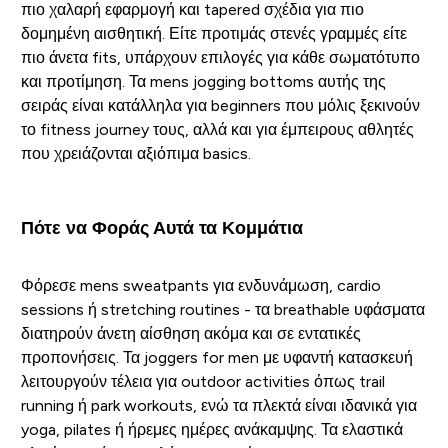
πιο χαλαρή εφαρμογή και tapered σχέδια για πιο
δομημένη αισθητική. Είτε προτιμάς στενές γραμμές είτε
πιο άνετα fits, υπάρχουν επιλογές για κάθε σωματότυπο
και προτίμηση. Τα mens jogging bottoms αυτής της
σειράς είναι κατάλληλα για beginners που μόλις ξεκινούν
το fitness journey τους, αλλά και για έμπειρους αθλητές
που χρειάζονται αξιόπιμα basics.
Πότε να Φοράς Αυτά τα Κομμάτια
Φόρεσε mens sweatpants για ενδυνάμωση, cardio
sessions ή stretching routines - τα breathable υφάσματα
διατηρούν άνετη αίσθηση ακόμα και σε εντατικές
προπονήσεις. Τα joggers for men με υφαντή κατασκευή
λειτουργούν τέλεια για outdoor activities όπως trail
running ή park workouts, ενώ τα πλεκτά είναι ιδανικά για
yoga, pilates ή ήρεμες ημέρες ανάκαμψης. Τα ελαστικά