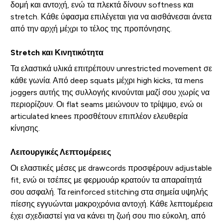
δομή και αντοχή, ενώ τα πλεκτά δίνουν softness και
stretch. Κάθε ύφασμα επιλέγεται για να αισθάνεσαι άνετα
από την αρχή μέχρι το τέλος της προπόνησης.
Stretch και Κινητικότητα
Τα ελαστικά υλικά επιτρέπουν unrestricted movement σε
κάθε γωνία. Από deep squats μέχρι high kicks, τα mens
joggers αυτής της συλλογής κινούνται μαζί σου χωρίς να
περιορίζουν. Οι flat seams μειώνουν το τρίψιμο, ενώ οι
articulated knees προσθέτουν επιπλέον ελευθερία
κίνησης.
Λειτουργικές Λεπτομέρειες
Οι ελαστικές μέσες με drawcords προσφέρουν adjustable
fit, ενώ οι τσέπες με φερμουάρ κρατούν τα απαραίτητά
σου ασφαλή. Τα reinforced stitching στα σημεία υψηλής
πίεσης εγγυώνται μακροχρόνια αντοχή. Κάθε λεπτομέρεια
έχει σχεδιαστεί για να κάνει τη ζωή σου πιο εύκολη, από