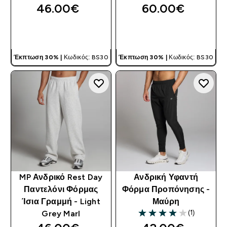
46.00€‎
60.00€‎
ΓΡΉΓΟΡΗ ΜΑΤΙΆ
ΓΡΉΓΟΡΗ ΜΑΤΙΆ
Έκπτωση 30% |
Κωδικός: BS30
Έκπτωση 30% |
Κωδικός: BS30
MP Ανδρικό Rest Day
Ανδρική Υφαντή
Παντελόνι Φόρμας
Φόρμα Προπόνησης -
Ίσια Γραμμή - Light
Μαύρη
(1)
Grey Marl
4 out of 5 stars