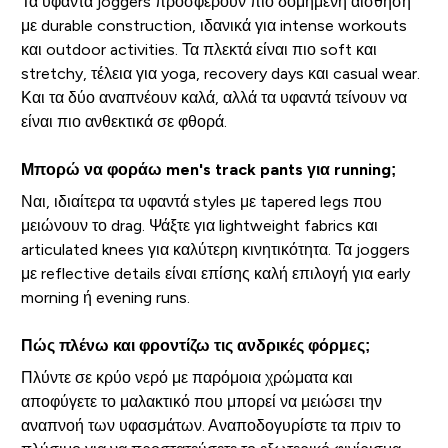
Τα υφαντά joggers προσφέρουν πιο δομημένη αίσθηση
με durable construction, ιδανικά για intense workouts
και outdoor activities. Τα πλεκτά είναι πιο soft και
stretchy, τέλεια για yoga, recovery days και casual wear.
Και τα δύο αναπνέουν καλά, αλλά τα υφαντά τείνουν να
είναι πιο ανθεκτικά σε φθορά.
Μπορώ να φοράω men's track pants για running;
Ναι, ιδιαίτερα τα υφαντά styles με tapered legs που
μειώνουν το drag. Ψάξτε για lightweight fabrics και
articulated knees για καλύτερη κινητικότητα. Τα joggers
με reflective details είναι επίσης καλή επιλογή για early
morning ή evening runs.
Πώς πλένω και φροντίζω τις ανδρικές φόρμες;
Πλύντε σε κρύο νερό με παρόμοια χρώματα και
αποφύγετε το μαλακτικό που μπορεί να μειώσει την
αναπνοή των υφασμάτων. Αναποδογυρίστε τα πριν το