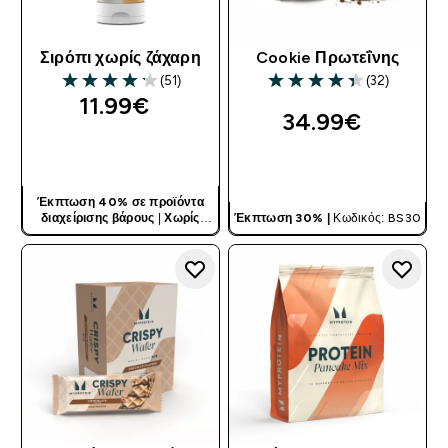
Σιρόπι χωρίς ζάχαρη
Cookie Πρωτεΐνης
(51)
(32)
4.2 out of 5 stars
4.38 out of 5 stars
11.99€‎
34.99€‎
ΓΡΉΓΟΡΗ ΜΑΤΙΆ
ΓΡΉΓΟΡΗ ΜΑΤΙΆ
Έκπτωση 40% σε προϊόντα
διαχείρισης βάρους
|
Χωρίς
Έκπτωση 30% |
Κωδικός: BS30
Κωδικό