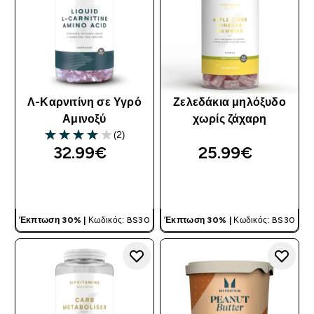
Λ-Καρνιτίνη σε Υγρό
Ζελεδάκια μηλόξυδο
Αμινοξύ
χωρίς ζάχαρη
(2)
4 out of 5 stars
32.99€‎
25.99€‎
ΓΡΉΓΟΡΗ ΜΑΤΙΆ
ΓΡΉΓΟΡΗ ΜΑΤΙΆ
Έκπτωση 30% |
Κωδικός: BS30
Έκπτωση 30% |
Κωδικός: BS30