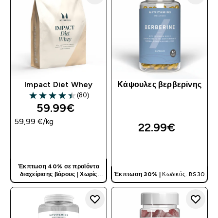
Impact Diet Whey
Κάψουλες βερβερίνης
(80)
4.43 out of 5 stars
59.99€‎
59,99 €‎/kg
22.99€‎
ΓΡΉΓΟΡΗ ΜΑΤΙΆ
ΓΡΉΓΟΡΗ ΜΑΤΙΆ
Έκπτωση 40% σε προϊόντα
διαχείρισης βάρους
|
Χωρίς
Έκπτωση 30% |
Κωδικός: BS30
Κωδικό