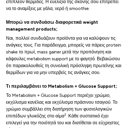
επιπλέον θερμίδες. Η ευελιξία της σκόνης σου επιτρέπει
να το αναμίξεις με γάλα, νερό ή smoothie.
Μπορώ να συνδυάσω διαφορετικά weight
management products;
Ναι, πολλοί συνδυάζουν προϊόντα για να καλύψουν τις
ανάγκες τους. Για παράδειγμα, μπορείς να πάρεις protein
shake το πρωί, mass gainer μετά την προπόνηση και
κάψουλες metabolism support με το φαγητό. Βεβαιώσου
ότι παρακολουθείς τη συνολική πρόσληψη πρωτεΐνης και
θερμίδων για να μην υπερβείς τις ανάγκες σου.
Τι περιλαμβάνει το Metabolism + Glucose Support;
Το Metabolism + Glucose Support περιέχει χρώμιο,
εκχύλισμα κανέλας και εκχύλισμα πράσινου τσαγιού. Το
χρώμιο συμβάλλει στη διατήρηση των φυσιολογικών
2
επιπέδων γλυκόζης στο αίμα
. Κάθε συστατικό έχει
επιλεγεί για την ποιότητά του και διατίθεται σε εύχρηστες