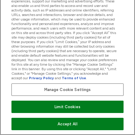
experiences, support our marketing and advertising efforts. These
also enable us and third parties to access and record user and
activity data, such as IP addresses and online identifiers, referring
Προϊόντα
URLs, searches and interactions, browser and device details, and
other usage information, which may be used to provide enhanced
functionality and personalized experiences, analyze and improve
performance, and reach users with more relevant content and ads
on this site and across third party sites. If you click “Accept All” this
Εταιρικές Πληροφορίες
site may deploy cookies (including third party cookies) for all of
these purposes. If you click “Limit Cookies,” your IP address and
other browsing information may still be collected but only cookies
(including third party cookies) that are necessary to operate, secure
Εκπτώσεις & Ανταμοιβές
and enable default website features and functionalities will be
deployed. You can also review and manage your cookie preferences
for this site at any time by clicking the “Manage Cookie Settings”
link in this banner. By using this site or clicking "Accept All," "Limit
Cookies," or "Manage Cookie Settings," you acknowledge and
2026 The Hut.com Ltd
accept our
Privacy Policy
and
Terms of Use
.
Manage Cookie Settings
Pay with
Limit Cookies
Accept All