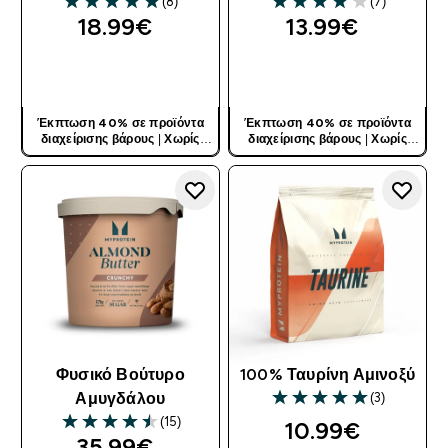
(8)
(7)
5 out of 5 stars
4.14 out of 5 stars
18.99€‎
13.99€‎
ΓΡΉΓΟΡΗ ΜΑΤΙΆ
ΓΡΉΓΟΡΗ ΜΑΤΙΆ
Έκπτωση 40% σε προϊόντα
Έκπτωση 40% σε προϊόντα
διαχείρισης βάρους
|
Χωρίς
διαχείρισης βάρους
|
Χωρίς
Κωδικό
Κωδικό
Φυσικό Βούτυρο
100% Ταυρίνη Αμινοξύ
(3)
Αμυγδάλου
5 out of 5 stars
(15)
10.99€‎
4.53 out of 5 stars
35.99€‎