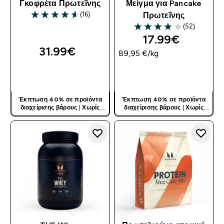
Γκοφρέτα Πρωτεΐνης
Μείγμα για Pancake
(16)
Πρωτεΐνης
4.63 out of 5 stars
(52)
3.92 out of 5 stars
17.99€‎
31.99€‎
89,95 €‎/kg
ΓΡΉΓΟΡΗ ΜΑΤΙΆ
ΓΡΉΓΟΡΗ ΜΑΤΙΆ
Έκπτωση 40% σε προϊόντα
Έκπτωση 40% σε προϊόντα
διαχείρισης βάρους
|
Χωρίς
διαχείρισης βάρους
|
Χωρίς
Κωδικό
Κωδικό