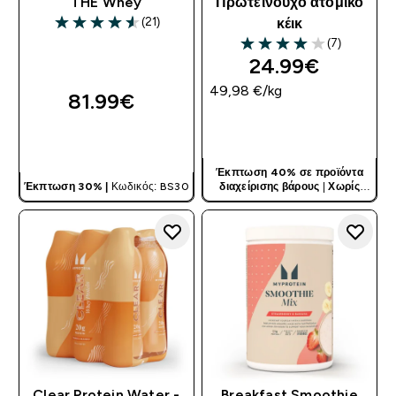
THE Whey
Πρωτεϊνούχο ατομικό
(21)
κέικ
4.57 out of 5 stars
(7)
4 out of 5 stars
24.99€‎
49,98 €‎/kg
81.99€‎
ΓΡΉΓΟΡΗ ΜΑΤΙΆ
ΓΡΉΓΟΡΗ ΜΑΤΙΆ
Έκπτωση 40% σε προϊόντα
Έκπτωση 30% |
Κωδικός: BS30
διαχείρισης βάρους
|
Χωρίς
Κωδικό
Clear Protein Water -
Breakfast Smoothie