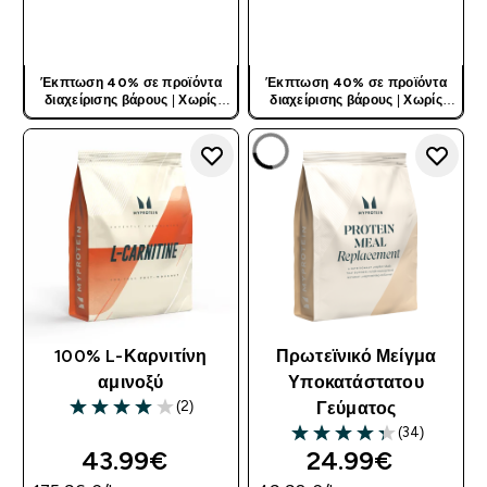
ΓΡΉΓΟΡΗ ΜΑΤΙΆ
ΓΡΉΓΟΡΗ ΜΑΤΙΆ
Έκπτωση 40% σε προϊόντα
Έκπτωση 40% σε προϊόντα
διαχείρισης βάρους
|
Χωρίς
διαχείρισης βάρους
|
Χωρίς
Κωδικό
Κωδικό
100% L-Καρνιτίνη
Πρωτεϊνικό Μείγμα
αμινοξύ
Υποκατάστατου
(2)
Γεύματος
4 out of 5 stars
(34)
4.29 out of 5 stars
43.99€‎
24.99€‎