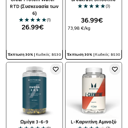
(3)
RTD (Συσκευασία των
5 out of 5 stars
6)
36.99€‎
(1)
5 out of 5 stars
26.99€‎
73,98 €‎/kg
ΓΡΉΓΟΡΗ ΜΑΤΙΆ
ΓΡΉΓΟΡΗ ΜΑΤΙΆ
Έκπτωση 30% |
Κωδικός: BS30
Έκπτωση 30% |
Κωδικός: BS30
Ωμέγα 3-6-9
L-Καρνιτίνη Αμινοξύ