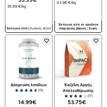
43,96 €‎/kg
35,99 €‎/kg
ΓΡΉΓΟΡΗ ΜΑΤΙΆ
ΓΡΉΓΟΡΗ ΜΑΤΙΆ
Έκπτωση 40% σε προϊόντα
Έκπτωση 30% |
Κωδικός: BS30
διαχείρισης βάρους
|
Χωρίς
Κωδικό
Δέσμευση λιπιδίων
Καζεΐνη Αργής
(13)
Απελευθέρωσης
4.62 out of 5 stars
(17)
4.12 out of 5 stars
14.99€‎
53.75€‎