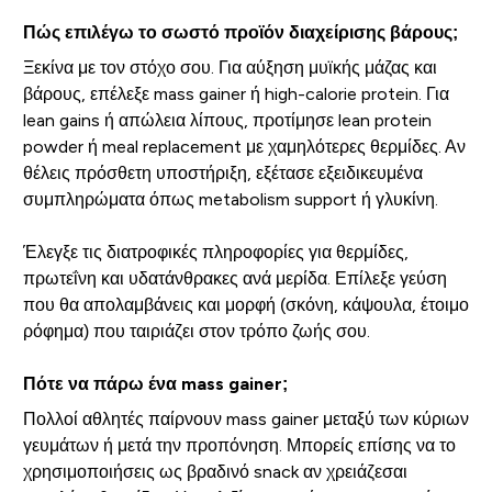
Πώς επιλέγω το σωστό προϊόν διαχείρισης βάρους;
Ξεκίνα με τον στόχο σου. Για αύξηση μυϊκής μάζας και
βάρους, επέλεξε mass gainer ή high-calorie protein. Για
lean gains ή απώλεια λίπους, προτίμησε lean protein
powder ή meal replacement με χαμηλότερες θερμίδες. Αν
θέλεις πρόσθετη υποστήριξη, εξέτασε εξειδικευμένα
συμπληρώματα όπως metabolism support ή γλυκίνη.
Έλεγξε τις διατροφικές πληροφορίες για θερμίδες,
πρωτεΐνη και υδατάνθρακες ανά μερίδα. Επίλεξε γεύση
που θα απολαμβάνεις και μορφή (σκόνη, κάψουλα, έτοιμο
ρόφημα) που ταιριάζει στον τρόπο ζωής σου.
Πότε να πάρω ένα mass gainer;
Πολλοί αθλητές παίρνουν mass gainer μεταξύ των κύριων
γευμάτων ή μετά την προπόνηση. Μπορείς επίσης να το
χρησιμοποιήσεις ως βραδινό snack αν χρειάζεσαι