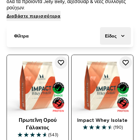
όλα τα προϊόντα Jelly Belly, αξεσουάρ & νέες συλλογές
ρούχων.
Διαβάστε περισσότερα
Φίλτρα
Είδος
Πρωτεΐνη Ορού
Impact Whey Isolate
(190)
Γάλακτος
4.47 out of 5 stars
(543)
4.61 out of 5 stars