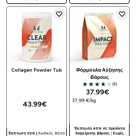
Collagen Powder Tub
Φόρμουλα Αύξησης
Βάρους
(6)
3.83 out of 5 stars
37.99€‎
37,99 €‎/kg
43.99€‎
ΓΡΉΓΟΡΗ ΜΑΤΙΆ
ΓΡΉΓΟΡΗ ΜΑΤΙΆ
Έκπτωση 40% σε προϊόντα
Έκπτωση 30% |
Κωδικός: BS30
διαχείρισης βάρους
|
Χωρίς