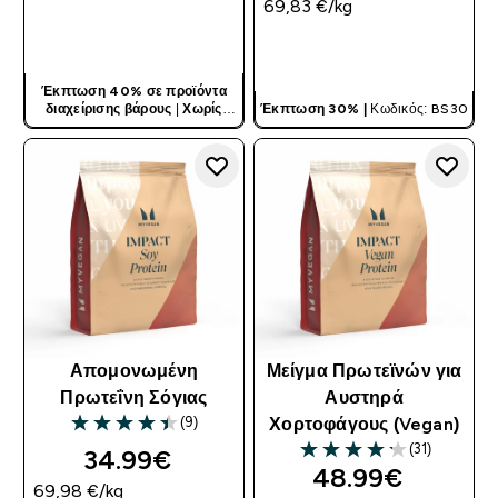
69,83 €‎/kg
ΓΡΉΓΟΡΗ ΜΑΤΙΆ
ΓΡΉΓΟΡΗ ΜΑΤΙΆ
Έκπτωση 40% σε προϊόντα
διαχείρισης βάρους
|
Χωρίς
Έκπτωση 30% |
Κωδικός: BS30
Κωδικό
Απομονωμένη
Μείγμα Πρωτεϊνών για
Πρωτεΐνη Σόγιας
Αυστηρά
(9)
Χορτοφάγους (Vegan)
4.44 out of 5 stars
(31)
34.99€‎
4.16 out of 5 stars
48.99€‎
69,98 €‎/kg