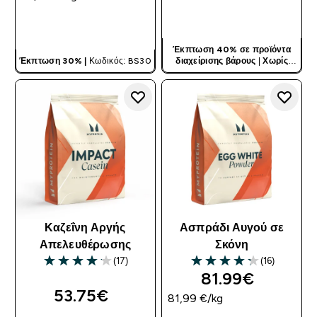
ΓΡΉΓΟΡΗ ΜΑΤΙΆ
ΓΡΉΓΟΡΗ ΜΑΤΙΆ
Έκπτωση 40% σε προϊόντα
Έκπτωση 30% |
Κωδικός: BS30
διαχείρισης βάρους
|
Χωρίς
Κωδικό
Καζεΐνη Αργής
Ασπράδι Αυγού σε
Απελευθέρωσης
Σκόνη
(17)
(16)
4.12 out of 5 stars
4.25 out of 5 stars
81.99€‎
53.75€‎
81,99 €‎/kg