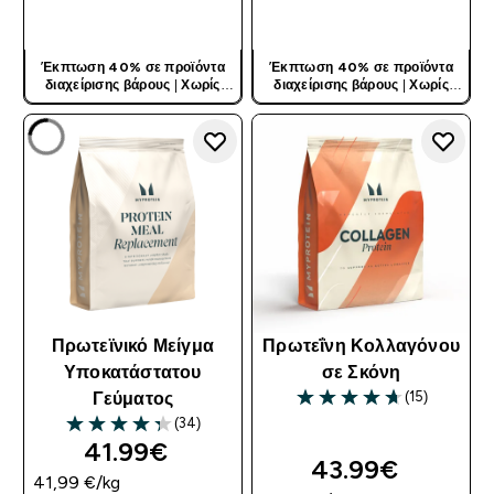
ΓΡΉΓΟΡΗ ΜΑΤΙΆ
ΓΡΉΓΟΡΗ ΜΑΤΙΆ
Έκπτωση 40% σε προϊόντα
Έκπτωση 40% σε προϊόντα
διαχείρισης βάρους
|
Χωρίς
διαχείρισης βάρους
|
Χωρίς
Κωδικό
Κωδικό
Πρωτεϊνικό Μείγμα
Πρωτεΐνη Κολλαγόνου
Υποκατάστατου
σε Σκόνη
(15)
Γεύματος
4.67 out of 5 stars
(34)
4.29 out of 5 stars
41.99€‎
43.99€‎
41,99 €‎/kg