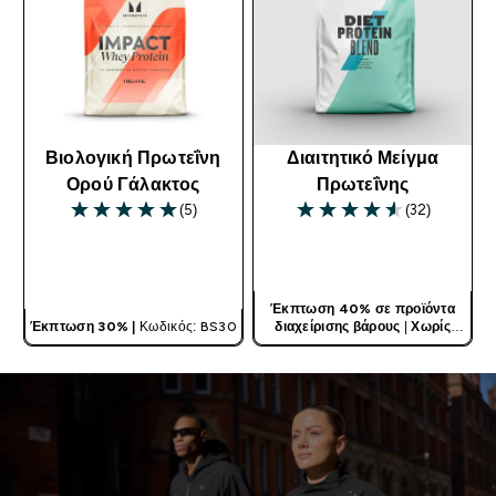
Βιολογική Πρωτεΐνη
Διαιτητικό Μείγμα
Ορού Γάλακτος
Πρωτεΐνης
(5)
(32)
5 out of 5 stars
4.56 out of 5 stars
ΓΡΉΓΟΡΗ ΜΑΤΙΆ
ΓΡΉΓΟΡΗ ΜΑΤΙΆ
Έκπτωση 40% σε προϊόντα
Έκπτωση 30% |
Κωδικός: BS30
διαχείρισης βάρους
|
Χωρίς
Κωδικό