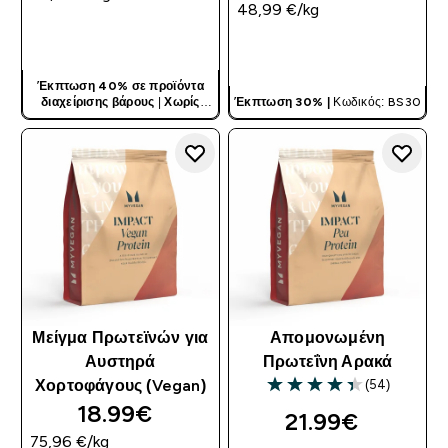
48,99 €‎/kg
ΓΡΉΓΟΡΗ ΜΑΤΙΆ
ΓΡΉΓΟΡΗ ΜΑΤΙΆ
Έκπτωση 40% σε προϊόντα
διαχείρισης βάρους
|
Χωρίς
Έκπτωση 30% |
Κωδικός: BS30
Κωδικό
Μείγμα Πρωτεϊνών για
Απομονωμένη
Αυστηρά
Πρωτεΐνη Αρακά
(54)
Χορτοφάγους (Vegan)
4.35 out of 5 stars
18.99€‎
21.99€‎
75,96 €‎/kg