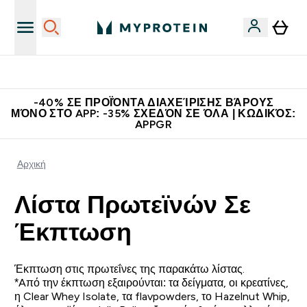
Η Νο.1 Online Εταιρεία Αθλητικής Διατροφής Παγκοσμίως
-40% ΣΕ ΠΡΟΪΌΝΤΑ ΔΙΑΧΕΊΡΙΣΗΣ ΒΆΡΟΥΣ
ΜΌΝΟ ΣΤΟ APP: -35% ΣΧΕΔΌΝ ΣΕ ΌΛΑ | ΚΩΔΙΚΌΣ:
APPGR
Αρχική
Λίστα Πρωτεϊνών Σε
Έκπτωση
Έκπτωση στις πρωτεΐνες της παρακάτω λίστας.
*Aπό την έκπτωση εξαιρούνται: τα δείγματα, οι κρεατίνες,
η Clear Whey Isolate, τα flavpowders, το Hazelnut Whip,