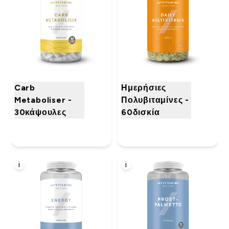
Carb
Ημερήσιες
Metaboliser -
Πολυβιταμίνες -
30κάψουλες
60δισκία
i
i