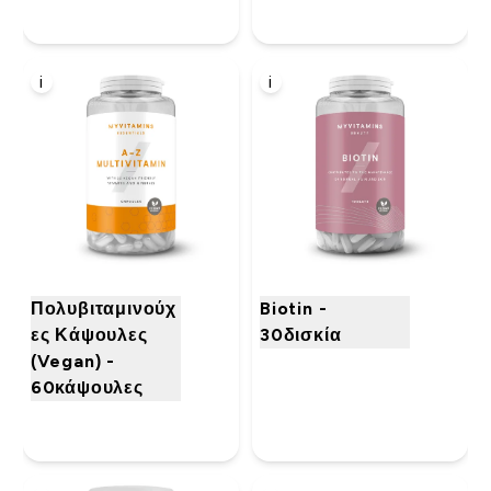
i
i
Πολυβιταμινούχ
Biotin -
ες Κάψουλες
30δισκία
(Vegan) -
60κάψουλες