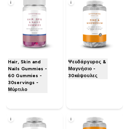
i
i
Hair, Skin and
Ψευδάργυρος &
Nails Gummies -
Μαγνήσιο -
60 Gummies -
30κάψουλες
30servings -
Μύρτιλο
i
i