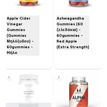
Apple Cider
Ashwagandha
Vinegar
Gummies (60
Gummies
ζελεδάκια) -
(Gummies
60gummies -
Μηλόξυδου) -
Red Apple
60gummies -
(Extra Strength)
Mήλο
i
i