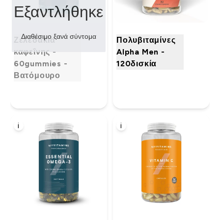
Εξαντλήθηκε
Διαθέσιμο ξανά σύντομα
Ζελεδάκια
Πολυβιταμίνες
καφεΐνης -
Alpha Men -
60gummies -
120δισκία
Βατόμουρο
i
i