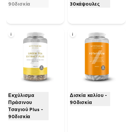
90δισκία
30κάψουλες
i
i
Εκχύλισμα
Δισκία καλίου -
Πράσινου
90δισκία
Τσαγιού Plus -
90δισκία