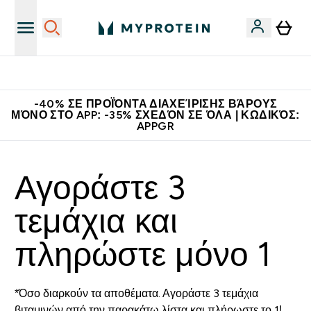
Η Νο.1 Online Εταιρεία Αθλητικής Διατροφής Παγκοσμίως
-40% ΣΕ ΠΡΟΪΌΝΤΑ ΔΙΑΧΕΊΡΙΣΗΣ ΒΆΡΟΥΣ
ΜΌΝΟ ΣΤΟ APP: -35% ΣΧΕΔΌΝ ΣΕ ΌΛΑ | ΚΩΔΙΚΌΣ:
APPGR
Αγοράστε 3
τεμάχια και
πληρώστε μόνο 1
*Όσο διαρκούν τα αποθέματα. Αγοράστε 3 τεμάχια
βιταμινών από την παρακάτω λίστα και πλήρωστε το 1!