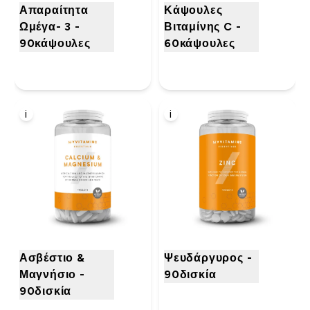
Απαραίτητα
Κάψουλες
Ωμέγα- 3 -
Βιταμίνης C -
90κάψουλες
60κάψουλες
i
i
Ασβέστιο &
Ψευδάργυρος -
Μαγνήσιο -
90δισκία
90δισκία