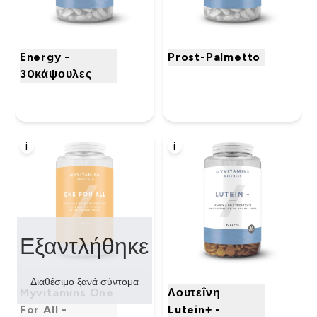
Energy -
Prost-Palmetto
30κάψουλες
i
i
Εξαντλήθηκε
Διαθέσιμο ξανά σύντομα
Myvitamins One
Λουτεΐνη
For All -
Lutein+ -