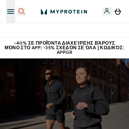
Η Νο.1 Online Εταιρεία Αθλητικής Διατροφής Παγκοσμίως
-40% ΣΕ ΠΡΟΪΌΝΤΑ ΔΙΑΧΕΊΡΙΣΗΣ ΒΆΡΟΥΣ
ΜΌΝΟ ΣΤΟ APP: -35% ΣΧΕΔΌΝ ΣΕ ΌΛΑ | ΚΩΔΙΚΌΣ:
APPGR