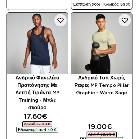
Έκπτωση 30% |
Κωδικός: BS30
Ανδρικό Φανελάκι
Ανδρικό Τοπ Χωρίς
Προπόνησης Με
Ραφές MP Tempo Pillar
Λεπτή Τιράντα MP
Graphic - Warm Sage
Training - Μπλε
σκούρο
discounted price
17.60€‎
Αρχική 22,00 €‎
discounted pri
19.00€‎
Εξοικονομήστε 4,40 €‎
Αρχική 38,00 €‎