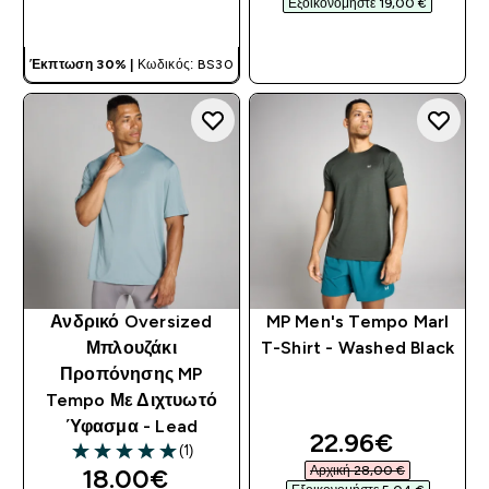
Εξοικονομήστε 19,00 €‎
ΓΡΉΓΟΡΗ ΜΑΤΙΆ
ΓΡΉΓΟΡΗ ΜΑΤΙΆ
Έκπτωση 30% |
Κωδικός: BS30
Ανδρικό Oversized
MP Men's Tempo Marl
Μπλουζάκι
T-Shirt - Washed Black
Προπόνησης MP
Tempo Με Διχτυωτό
Ύφασμα - Lead
discounted pri
22.96€‎
(1)
5 out of 5 stars
discounted price
Αρχική 28,00 €‎
18.00€‎