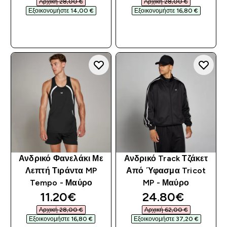
Αρχική 28,00 €‎
Αρχική 28,00 €‎
Εξοικονομήστε 14,00 €‎
Εξοικονομήστε 16,80 €‎
ΓΡΉΓΟΡΗ ΜΑΤΙΆ
ΓΡΉΓΟΡΗ ΜΑΤΙΆ
Ανδρικό Φανελάκι Με
Ανδρικό Track Τζάκετ
Λεπτή Τιράντα MP
Από Ύφασμα Tricot
Tempo - Μαύρο
MP - Μαύρο
discounted price
discounted pri
11.20€‎
24.80€‎
Αρχική 28,00 €‎
Αρχική 62,00 €‎
Εξοικονομήστε 16,80 €‎
Εξοικονομήστε 37,20 €‎