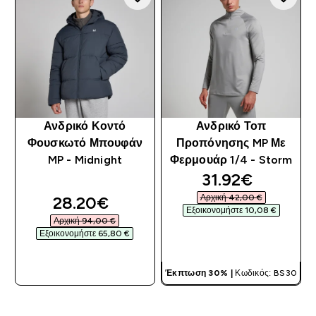
Ανδρικό Κοντό
Ανδρικό Τοπ
Φουσκωτό Μπουφάν
Προπόνησης MP Με
MP - Midnight
Φερμουάρ 1/4 - Storm
discounted pri
31.92€‎
discounted price
Αρχική 42,00 €‎
28.20€‎
Εξοικονομήστε 10,08 €‎
Αρχική 94,00 €‎
Εξοικονομήστε 65,80 €‎
ΓΡΉΓΟΡΗ ΜΑΤΙΆ
ΓΡΉΓΟΡΗ ΜΑΤΙΆ
Έκπτωση 30% |
Κωδικός: BS30