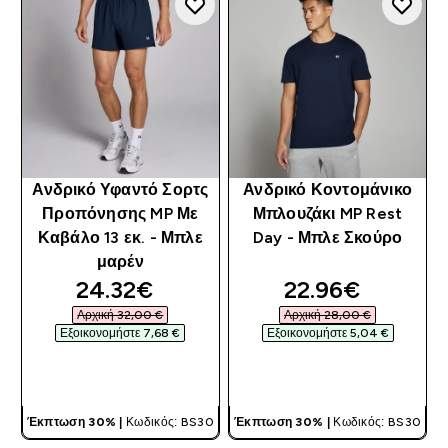
Ανδρικό Υφαντό Σορτς
Ανδρικό Κοντομάνικο
Προπόνησης MP Με
Μπλουζάκι MP Rest
Καβάλο 13 εκ. - Μπλε
Day - Μπλε Σκούρο
μαρέν
discounted price
discounted pri
24.32€‎
22.96€‎
Αρχική 32,00 €‎
Αρχική 28,00 €‎
Εξοικονομήστε 7,68 €‎
Εξοικονομήστε 5,04 €‎
ΓΡΉΓΟΡΗ ΜΑΤΙΆ
ΓΡΉΓΟΡΗ ΜΑΤΙΆ
Έκπτωση 30% |
Κωδικός: BS30
Έκπτωση 30% |
Κωδικός: BS30