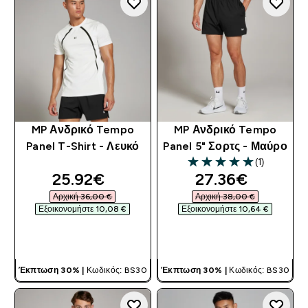
MP Ανδρικό Tempo
MP Ανδρικό Tempo
Panel T-Shirt - Λευκό
Panel 5" Σορτς - Μαύρο
(1)
5 out of 5 stars
discounted price
discounted pri
25.92€‎
27.36€‎
Αρχική 36,00 €‎
Αρχική 38,00 €‎
Εξοικονομήστε 10,08 €‎
Εξοικονομήστε 10,64 €‎
ΓΡΉΓΟΡΗ ΜΑΤΙΆ
ΓΡΉΓΟΡΗ ΜΑΤΙΆ
Έκπτωση 30% |
Κωδικός: BS30
Έκπτωση 30% |
Κωδικός: BS30