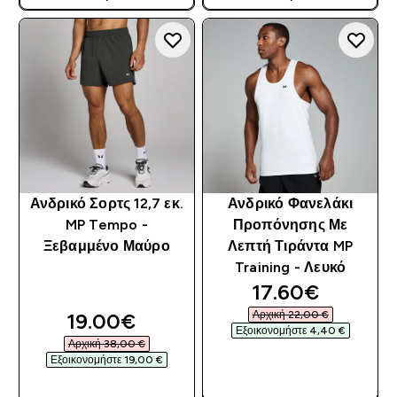
Ανδρικό Σορτς 12,7 εκ.
Ανδρικό Φανελάκι
MP Tempo -
Προπόνησης Με
Ξεβαμμένο Μαύρο
Λεπτή Τιράντα MP
Training - Λευκό
discounted pri
17.60€‎
discounted price
Αρχική 22,00 €‎
19.00€‎
Εξοικονομήστε 4,40 €‎
Αρχική 38,00 €‎
Εξοικονομήστε 19,00 €‎
ΓΡΉΓΟΡΗ ΜΑΤΙΆ
ΓΡΉΓΟΡΗ ΜΑΤΙΆ