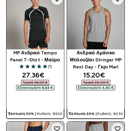
MP Ανδρικό Tempo
Ανδρικό Αμάνικο
Panel T-Shirt - Μαύρο
Μπλουζάκι Stringer MP
(1)
Rest Day - Γκρι Marl
5 out of 5 stars
discounted price
discounted pri
27.36€‎
15.20€‎
Αρχική 36,00 €‎
Αρχική 20,00 €‎
Εξοικονομήστε 8,64 €‎
Εξοικονομήστε 4,80 €‎
ΓΡΉΓΟΡΗ ΜΑΤΙΆ
ΓΡΉΓΟΡΗ ΜΑΤΙΆ
Έκπτωση 30% |
Κωδικός: BS30
Έκπτωση 30% |
Κωδικός: BS30