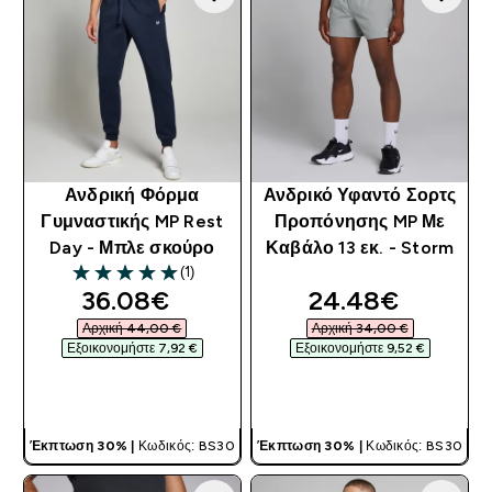
Ανδρική Φόρμα
Ανδρικό Υφαντό Σορτς
Γυμναστικής MP Rest
Προπόνησης MP Με
Day - Μπλε σκούρο
Καβάλο 13 εκ. - Storm
(1)
5 out of 5 stars
discounted price
discounted pri
36.08€‎
24.48€‎
Αρχική 44,00 €‎
Αρχική 34,00 €‎
Εξοικονομήστε 7,92 €‎
Εξοικονομήστε 9,52 €‎
ΓΡΉΓΟΡΗ ΜΑΤΙΆ
ΓΡΉΓΟΡΗ ΜΑΤΙΆ
Έκπτωση 30% |
Κωδικός: BS30
Έκπτωση 30% |
Κωδικός: BS30