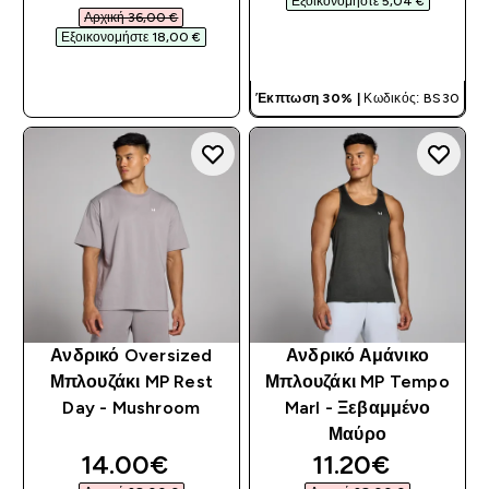
Εξοικονομήστε 5,04 €‎
Αρχική 36,00 €‎
Εξοικονομήστε 18,00 €‎
ΓΡΉΓΟΡΗ ΜΑΤΙΆ
ΓΡΉΓΟΡΗ ΜΑΤΙΆ
Έκπτωση 30% |
Κωδικός: BS30
Ανδρικό Oversized
Ανδρικό Αμάνικο
Μπλουζάκι MP Rest
Μπλουζάκι MP Tempo
Day - Mushroom
Marl - Ξεβαμμένο
Μαύρο
discounted price
discounted pri
14.00€‎
11.20€‎