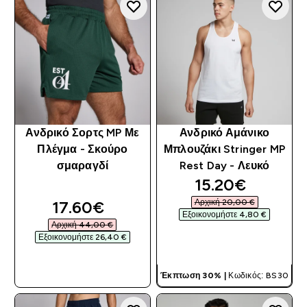
Ανδρικό Σορτς MP Με
Ανδρικό Αμάνικο
Πλέγμα - Σκούρο
Μπλουζάκι Stringer MP
σμαραγδί
Rest Day - Λευκό
discounted pri
15.20€‎
discounted price
Αρχική 20,00 €‎
17.60€‎
Εξοικονομήστε 4,80 €‎
Αρχική 44,00 €‎
Εξοικονομήστε 26,40 €‎
ΓΡΉΓΟΡΗ ΜΑΤΙΆ
ΓΡΉΓΟΡΗ ΜΑΤΙΆ
Έκπτωση 30% |
Κωδικός: BS30