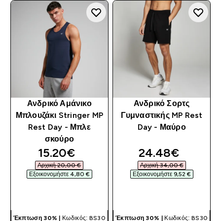
Ανδρικό Αμάνικο
Ανδρικό Σορτς
Μπλουζάκι Stringer MP
Γυμναστικής MP Rest
Rest Day - Μπλε
Day - Μαύρο
σκούρο
discounted price
discounted pri
15.20€‎
24.48€‎
Αρχική 20,00 €‎
Αρχική 34,00 €‎
Εξοικονομήστε 4,80 €‎
Εξοικονομήστε 9,52 €‎
ΓΡΉΓΟΡΗ ΜΑΤΙΆ
ΓΡΉΓΟΡΗ ΜΑΤΙΆ
Έκπτωση 30% |
Κωδικός: BS30
Έκπτωση 30% |
Κωδικός: BS30