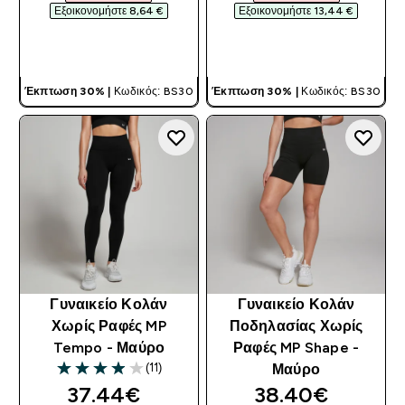
Εξοικονομήστε 8,64 €‎
Εξοικονομήστε 13,44 €‎
ΓΡΉΓΟΡΗ ΜΑΤΙΆ
ΓΡΉΓΟΡΗ ΜΑΤΙΆ
Έκπτωση 30% |
Κωδικός: BS30
Έκπτωση 30% |
Κωδικός: BS30
Γυναικείο Κολάν
Γυναικείο Κολάν
Χωρίς Ραφές MP
Ποδηλασίας Χωρίς
Tempo - Μαύρο
Ραφές MP Shape -
(11)
Μαύρο
3.91 out of 5 stars
discounted price
discounted pri
37.44€‎
38.40€‎