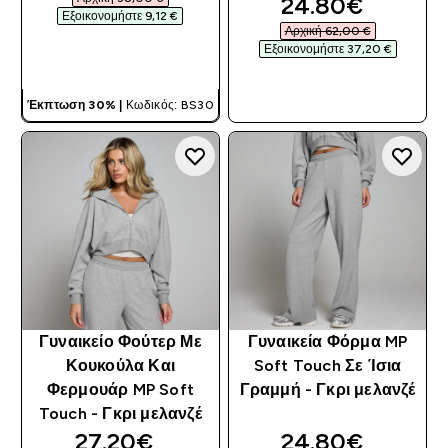
discounted pri
24.80€‎
Εξοικονομήστε 9,12 €‎
Αρχική 62,00 €‎
Εξοικονομήστε 37,20 €‎
ΓΡΉΓΟΡΗ ΜΑΤΙΆ
ΓΡΉΓΟΡΗ ΜΑΤΙΆ
Έκπτωση 30% |
Κωδικός: BS30
Γυναικείο Φούτερ Με
Γυναικεία Φόρμα MP
Κουκούλα Και
Soft Touch Σε Ίσια
Φερμουάρ MP Soft
Γραμμή - Γκρι μελανζέ
Touch - Γκρι μελανζέ
discounted price
discounted pri
27.20€‎
24.80€‎