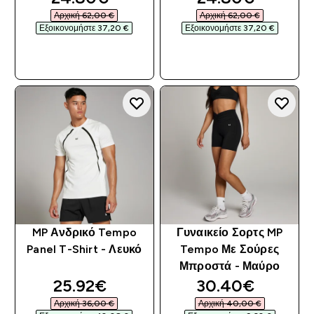
Αρχική 62,00 €‎
Αρχική 62,00 €‎
Εξοικονομήστε 37,20 €‎
Εξοικονομήστε 37,20 €‎
ΓΡΉΓΟΡΗ ΜΑΤΙΆ
ΓΡΉΓΟΡΗ ΜΑΤΙΆ
MP Ανδρικό Tempo
Γυναικείο Σορτς MP
Panel T-Shirt - Λευκό
Tempo Με Σούρες
Μπροστά - Μαύρο
discounted price
discounted pri
25.92€‎
30.40€‎
Αρχική 36,00 €‎
Αρχική 40,00 €‎