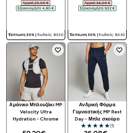
Αρχική 20,00 €‎
Αρχική 34,00 €‎
Εξοικονομήστε 4,80 €‎
Εξοικονομήστε 9,52 €‎
ΓΡΉΓΟΡΗ ΜΑΤΙΆ
ΓΡΉΓΟΡΗ ΜΑΤΙΆ
Έκπτωση 30% |
Κωδικός: BS30
Έκπτωση 30% |
Κωδικός: BS30
Αμάνικο Μπλουζάκι MP
Ανδρική Φόρμα
Velocity Ultra
Γυμναστικής MP Rest
Hydration - Chrome
Day - Μπλε σκούρο
(1)
5 out of 5 stars
discounted price
discounted pri