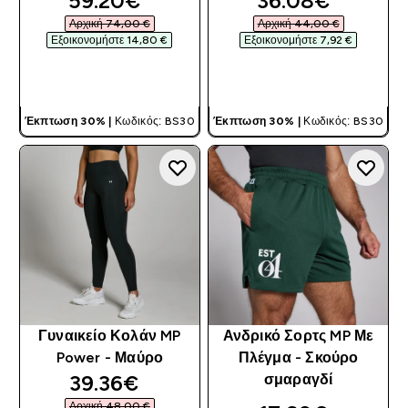
59.20€‎
36.08€‎
Αρχική 74,00 €‎
Αρχική 44,00 €‎
Εξοικονομήστε 14,80 €‎
Εξοικονομήστε 7,92 €‎
ΓΡΉΓΟΡΗ ΜΑΤΙΆ
ΓΡΉΓΟΡΗ ΜΑΤΙΆ
Έκπτωση 30% |
Κωδικός: BS30
Έκπτωση 30% |
Κωδικός: BS30
Γυναικείο Κολάν MP
Ανδρικό Σορτς MP Με
Power - Μαύρο
Πλέγμα - Σκούρο
discounted price
39.36€‎
σμαραγδί
Αρχική 48,00 €‎