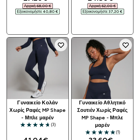
Αρχική 68,00 €‎
Αρχική 62,00 €‎
Εξοικονομήστε 40,80 €‎
Εξοικονομήστε 37,20 €‎
ΓΡΉΓΟΡΗ ΜΑΤΙΆ
ΓΡΉΓΟΡΗ ΜΑΤΙΆ
Γυναικείο Κολάν
Γυναικείο Αθλητικό
Χωρίς Ραφές MP Shape
Σουτιέν Χωρίς Ραφές
- Μπλε μαρέν
MP Shape - Μπλε
(3)
μαρέν
4.67 out of 5 stars
(1)
5 out of 5 stars
discounted price
discounted pri