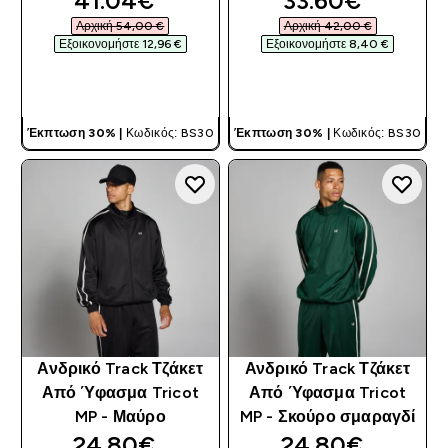
41.04€‎
33.60€‎
Αρχική 54,00 €‎
Αρχική 42,00 €‎
Εξοικονομήστε 12,96 €‎
Εξοικονομήστε 8,40 €‎
ΓΡΉΓΟΡΗ ΜΑΤΙΆ
ΓΡΉΓΟΡΗ ΜΑΤΙΆ
Έκπτωση 30% |
Κωδικός: BS30
Έκπτωση 30% |
Κωδικός: BS30
Ανδρικό Track Τζάκετ
Ανδρικό Track Τζάκετ
Από Ύφασμα Tricot
Από Ύφασμα Tricot
MP - Μαύρο
MP - Σκούρο σμαραγδί
discounted price
discounted pri
24.80€‎
24.80€‎