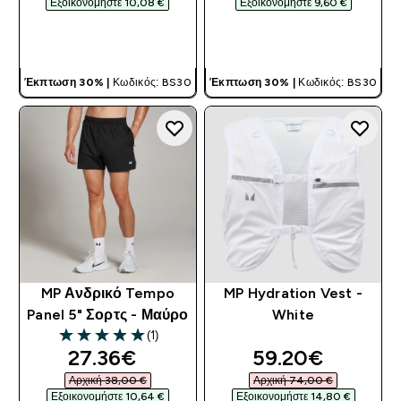
Εξοικονομήστε 10,08 €‎
Εξοικονομήστε 9,60 €‎
ΓΡΉΓΟΡΗ ΜΑΤΙΆ
ΓΡΉΓΟΡΗ ΜΑΤΙΆ
Έκπτωση 30% |
Κωδικός: BS30
Έκπτωση 30% |
Κωδικός: BS30
MP Ανδρικό Tempo
MP Hydration Vest -
Panel 5" Σορτς - Μαύρο
White
(1)
5 out of 5 stars
discounted price
discounted pri
27.36€‎
59.20€‎
Αρχική 38,00 €‎
Αρχική 74,00 €‎
Εξοικονομήστε 10,64 €‎
Εξοικονομήστε 14,80 €‎