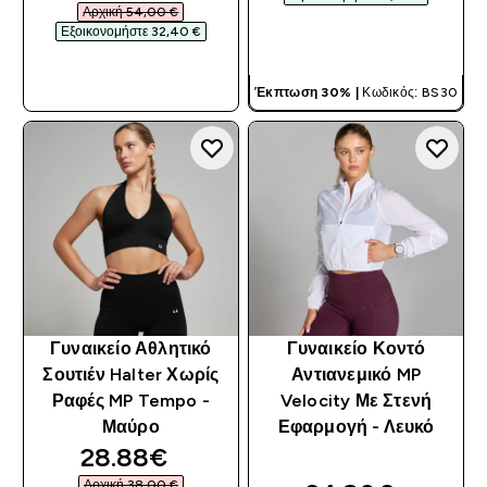
Αρχική 54,00 €‎
Εξοικονομήστε 32,40 €‎
ΓΡΉΓΟΡΗ ΜΑΤΙΆ
ΓΡΉΓΟΡΗ ΜΑΤΙΆ
Έκπτωση 30% |
Κωδικός: BS30
Γυναικείο Αθλητικό
Γυναικείο Κοντό
Σουτιέν Halter Χωρίς
Αντιανεμικό MP
Ραφές MP Tempo -
Velocity Με Στενή
Μαύρο
Εφαρμογή - Λευκό
discounted price
28.88€‎
Αρχική 38,00 €‎