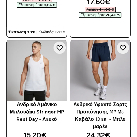
discounted pri
17.60€‎
Εξοικονομήστε 8,64 €‎
Αρχική 44,00 €‎
Εξοικονομήστε 26,40 €‎
ΓΡΉΓΟΡΗ ΜΑΤΙΆ
ΓΡΉΓΟΡΗ ΜΑΤΙΆ
Έκπτωση 30% |
Κωδικός: BS30
Ανδρικό Αμάνικο
Ανδρικό Υφαντό Σορτς
Μπλουζάκι Stringer MP
Προπόνησης MP Με
Rest Day - Λευκό
Καβάλο 13 εκ. - Μπλε
μαρέν
discounted price
discounted pri
15.20€‎
24.32€‎