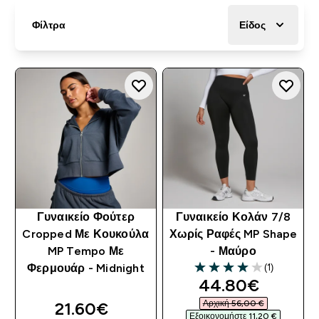
Φίλτρα
Είδος
Γυναικείο Φούτερ
Γυναικείο Κολάν 7/8
Cropped Με Κουκούλα
Χωρίς Ραφές MP Shape
MP Tempo Με
- Μαύρο
(1)
Φερμουάρ - Midnight
4 out of 5 stars
discounted pri
44.80€‎
discounted price
Αρχική 56,00 €‎
21.60€‎
Εξοικονομήστε 11,20 €‎