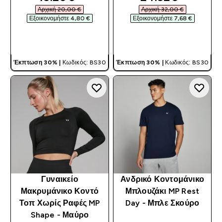
Αρχική 20,00 €‎
Αρχική 32,00 €‎
Εξοικονομήστε 4,80 €‎
Εξοικονομήστε 7,68 €‎
ΓΡΉΓΟΡΗ ΜΑΤΙΆ
ΓΡΉΓΟΡΗ ΜΑΤΙΆ
Έκπτωση 30% |
Κωδικός: BS30
Έκπτωση 30% |
Κωδικός: BS30
Γυναικείο
Ανδρικό Κοντομάνικο
Μακρυμάνικο Κοντό
Μπλουζάκι MP Rest
Τοπ Χωρίς Ραφές MP
Day - Μπλε Σκούρο
Shape - Μαύρο