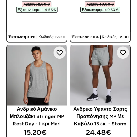
Αρχική 52,00 €‎
Αρχική 48,00 €‎
Εξοικονομήστε 14,56 €‎
Εξοικονομήστε 9,60 €‎
ΓΡΉΓΟΡΗ ΜΑΤΙΆ
ΓΡΉΓΟΡΗ ΜΑΤΙΆ
Έκπτωση 30% |
Κωδικός: BS30
Έκπτωση 30% |
Κωδικός: BS30
Ανδρικό Αμάνικο
Ανδρικό Υφαντό Σορτς
Μπλουζάκι Stringer MP
Προπόνησης MP Με
Rest Day - Γκρι Marl
Καβάλο 13 εκ. - Storm
discounted price
discounted pri
15.20€‎
24.48€‎