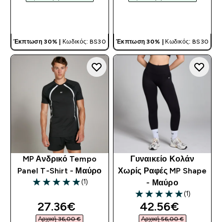
ΓΡΉΓΟΡΗ ΜΑΤΙΆ
ΓΡΉΓΟΡΗ ΜΑΤΙΆ
Έκπτωση 30% |
Κωδικός: BS30
Έκπτωση 30% |
Κωδικός: BS30
MP Ανδρικό Tempo
Γυναικείο Κολάν
Panel T-Shirt - Μαύρο
Χωρίς Ραφές MP Shape
(1)
- Μαύρο
5 out of 5 stars
(1)
5 out of 5 stars
discounted price
discounted pri
27.36€‎
42.56€‎
Αρχική 36,00 €‎
Αρχική 56,00 €‎