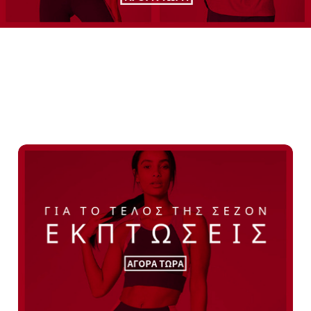
Ανδρικά Ρούχα
Γυναικεία Ρούχα
Εκπτώσεις για τέλος
Εξοπλισμός
σεζόν