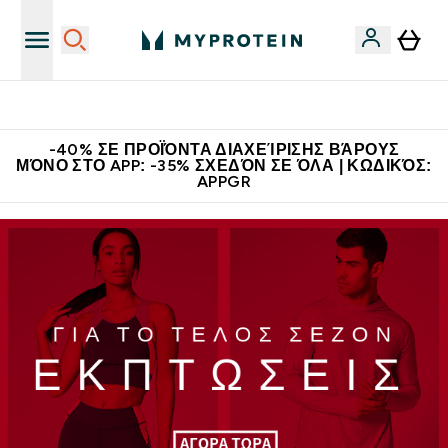
Η Νο.1 Online Εταιρεία Αθλητικής Διατροφής Παγκοσμίως
-40% ΣΕ ΠΡΟΪΌΝΤΑ ΔΙΑΧΕΊΡΙΣΗΣ ΒΆΡΟΥΣ
ΜΌΝΟ ΣΤΟ APP: -35% ΣΧΕΔΌΝ ΣΕ ΌΛΑ | ΚΩΔΙΚΌΣ:
APPGR