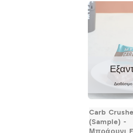
i
Εξαν
Διαθέσιμο
Carb Crushe
(Sample) -
Μπράουνι 