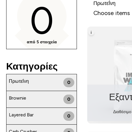
0
Πρωτεΐνη
Choose items
i
από 5 στοιχεία
Κατηγορίες
Πρωτεΐνη
0
Εξαν
Brownie
0
Διαθέσιμο
Layered Bar
0
Carb Crusher