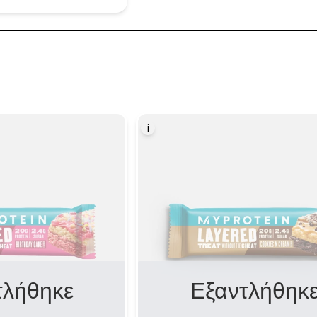
i
τλήθηκε
Εξαντλήθηκ