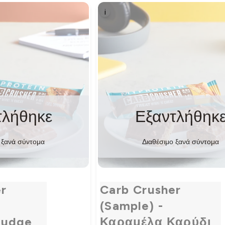
i
τλήθηκε
Εξαντλήθηκ
 ξανά σύντομα
Διαθέσιμο ξανά σύντομα
r
Carb Crusher
(Sample) -
Fudge
Καραμέλα Καρύδι