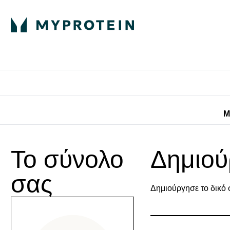
Πρωτεΐνη
Διατροφή
Α
Enter Πρωτεΐνη 
Ente
⌄
⌄
Προσφορές για 
Μ
Το σύνολο
Δημιού
σας
Δημιούργησε το δικό 