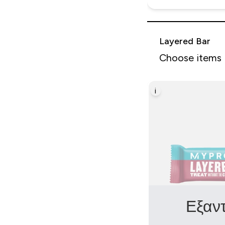
Layered Bar
Choose items
i
Εξαν