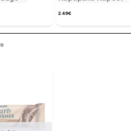
2.49€‎
το