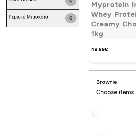
0
Myprotein 
Whey Protei
Γεμιστό Μπισκότο
0
Creamy Cho
1kg
48.99€‎
Brownie
Choose items
i