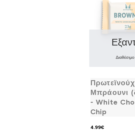
Εξαν
Διαθέσιμο
Πρωτεϊνού
Μπράουνι (
- White Cho
Chip
4.99€‎