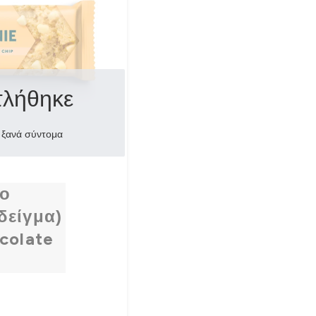
τλήθηκε
 ξανά σύντομα
χο
δείγμα)
colate