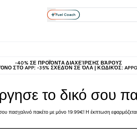
Fuel Coach
θλητικά Ρούχα
Βιταμίνες
Μπάρες, Τρόφιμα & Ροφήματα
submenu
r Διατροφή submenu
Enter Αθλητικά Ρούχα submenu
Enter Βιταμίνες submenu
Enter
⌄
⌄
⌄
νέους πελάτες
Η Νο.1 Online Εταιρεία Αθλητικής Διατροφής Παγκοσμ
-40% ΣΕ ΠΡΟΪΌΝΤΑ ΔΙΑΧΕΊΡΙΣΗΣ ΒΆΡΟΥΣ
ΌΝΟ ΣΤΟ APP: -35% ΣΧΕΔΌΝ ΣΕ ΌΛΑ | ΚΩΔΙΚΌΣ: APP
ργησε το δικό σου π
σου πασχαλινό πακέτο με μόνο 19.99€! Η έκπτωση εφαρμόζεται