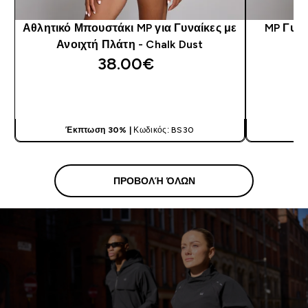
Αθλητικό Μπουστάκι MP για Γυναίκες με
MP Γυνα
Ανοιχτή Πλάτη - Chalk Dust
38.00€‎
ΓΡΉΓΟΡΗ ΜΑΤΙΆ
Έκπτωση 30% |
Κωδικός: BS30
Έκ
ΠΡΟΒΟΛΉ ΌΛΩΝ