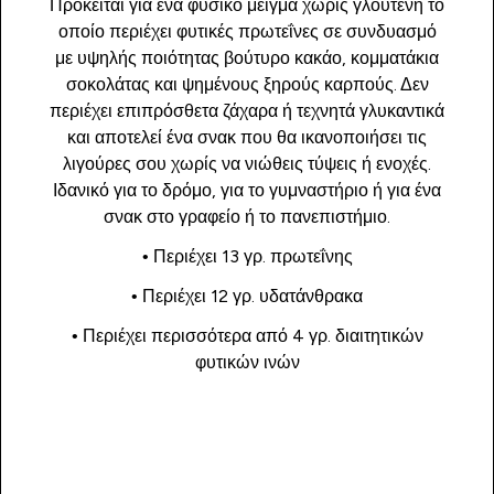
Πρόκειται για ένα φυσικό μείγμα χωρίς γλουτένη το
οποίο περιέχει φυτικές πρωτεΐνες σε συνδυασμό
με υψηλής ποιότητας βούτυρο κακάο, κομματάκια
σοκολάτας και ψημένους ξηρούς καρπούς. Δεν
περιέχει επιπρόσθετα ζάχαρα ή τεχνητά γλυκαντικά
και αποτελεί ένα σνακ που θα ικανοποιήσει τις
λιγούρες σου χωρίς να νιώθεις τύψεις ή ενοχές.
Ιδανικό για το δρόμο, για το γυμναστήριο ή για ένα
σνακ στο γραφείο ή το πανεπιστήμιο.
• Περιέχει 13 γρ. πρωτεΐνης
• Περιέχει 12 γρ. υδατάνθρακα
• Περιέχει περισσότερα από 4 γρ. διαιτητικών
φυτικών ινών
Αγορά τώρα