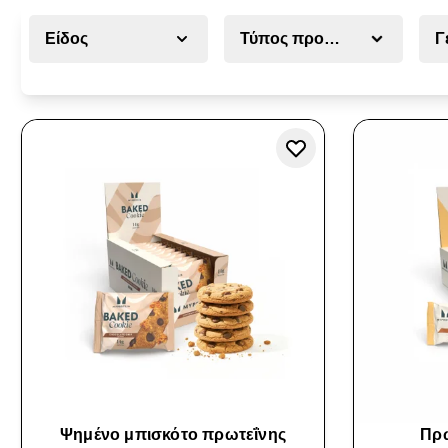
Είδος
Τύπος προϊόντος διατροφή
Γ
Ψημένο μπισκότο πρωτεΐνης
Πρω