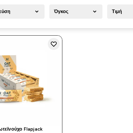
ς
εύση
Όγκος
Τιμή
τεϊνούχο Flapjack