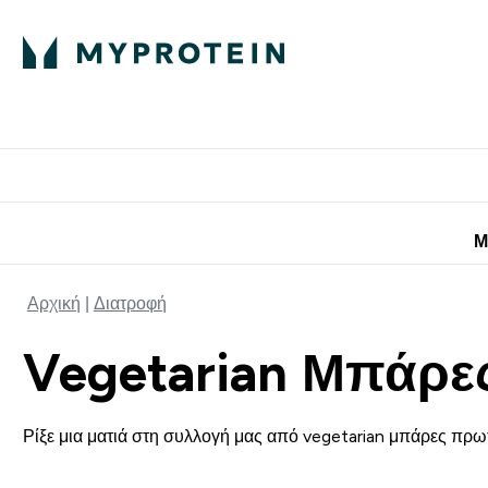
Πρωτεΐνη
Διατροφή
Α
Enter Πρωτεΐνη 
Ente
⌄
⌄
Προσφορές για 
Μ
Αρχική
Διατροφή
Vegetarian Μπάρε
Ρίξε μια ματιά στη συλλογή μας από vegetarian μπάρες πρωτ