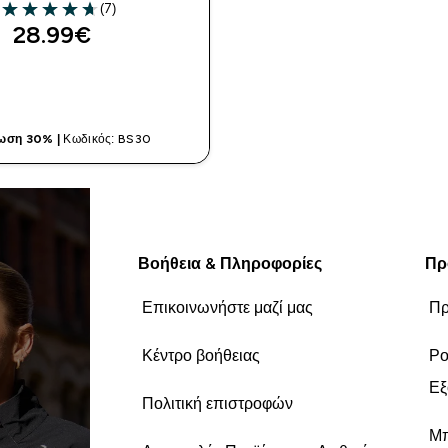
(7)
4.71 out of 5 stars
28.99€‎
ΓΡΉΓΟΡΗ ΜΑΤΙΆ
ωση 30% |
Κωδικός: BS30
Βοήθεια & Πληροφορίες
Πρ
Επικοινωνήστε μαζί μας
Πρ
Κέντρο βοήθειας
Ρο
Εξ
Πολιτική επιστροφών
Μπ