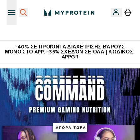
Η Νο.1 Online Εταιρεία Αθλητικής Διατροφής Παγκοσμίως
-40% ΣΕ ΠΡΟΪΌΝΤΑ ΔΙΑΧΕΊΡΙΣΗΣ ΒΆΡΟΥΣ
ΜΌΝΟ ΣΤΟ APP: -35% ΣΧΕΔΌΝ ΣΕ ΌΛΑ | ΚΩΔΙΚΌΣ:
APPGR