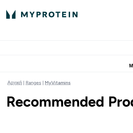
Πρωτεΐνη
Διατροφή
Α
Enter Πρωτεΐνη 
Ente
⌄
⌄
Προσφορές για 
Μ
Αρχική
Ranges
MyVitamins
Recommended Pro