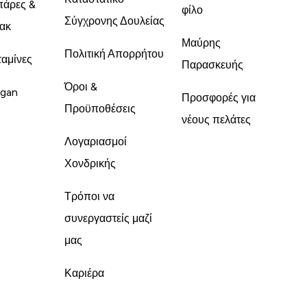
άρες &
φίλο
Σύγχρονης Δουλείας
ακ
Μαύρης
Πολιτική Απορρήτου
ταμίνες
Παρασκευής
Όροι &
gan
Προσφορές για
Προϋποθέσεις
νέους πελάτες
Λογαριασμοί
Χονδρικής
Τρόποι να
συνεργαστείς μαζί
μας
Καριέρα