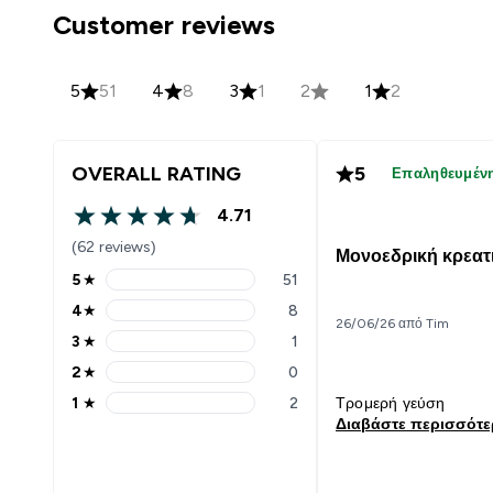
Customer reviews
5
51
4
8
3
1
2
1
2
OVERALL RATING
5
Επαληθευμέν
4.71
4.71 out of 5 stars
(62 reviews)
Μονοεδρική κρεατ
5
★
51
5 stars rating 51 reviews
4
★
8
4 stars rating 8 reviews
26/06/26 από Tim
3
★
1
3 stars rating 1 reviews
2
★
0
2 stars rating 0 reviews
1
★
2
Τρομερή γεύση
1 stars rating 2 reviews
Διαβάστε περισσότ