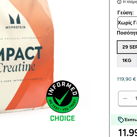
Η πλήρης
Γεύση:
Ποσότητ
29 SE
1KG
119,90 €‎
Έκπτω
11.9