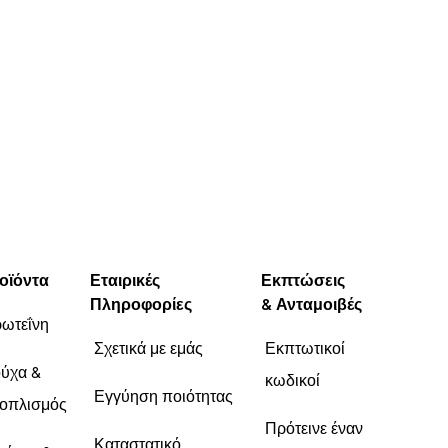
καταναλώσω
Unhelpful (0)
Unhelpful (1)
Helpful (0)
Helpful (
Report
Report
οϊόντα
Εταιρικές
Εκπτώσεις
Πληροφορίες
& Ανταμοιβές
ωτεΐνη
Σχετικά με εμάς
Εκπτωτικοί
ύχα &
κωδικοί
Εγγύηση ποιότητας
οπλισμός
Πρότεινε έναν
Καταστατικό