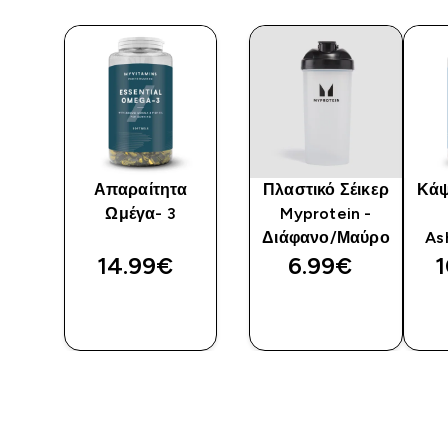
Απαραίτητα
Πλαστικό Σέικερ
Κάψ
Ωμέγα- 3
Myprotein -
Διάφανο/Μαύρο
As
14.99€‎
6.99€‎
1
Η
ΓΡΉΓΟΡΗ
ΓΡΉΓΟΡΗ
ΜΑΤΙΆ
ΜΑΤΙΆ