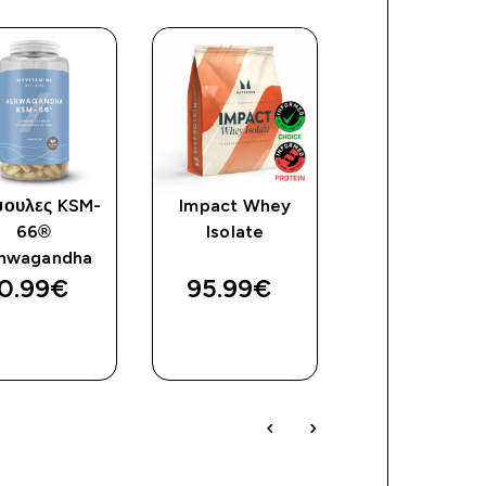
ουλες KSM-
Impact Whey
Clear Whey
66®
Isolate
Isolate
hwagandha
0.99€‎
95.99€‎
70.99€‎
ΓΡΉΓΟΡΗ
ΓΡΉΓΟΡΗ
ΓΡΉΓΟΡ
ΜΑΤΙΆ
ΜΑΤΙΆ
ΜΑΤΙΆ