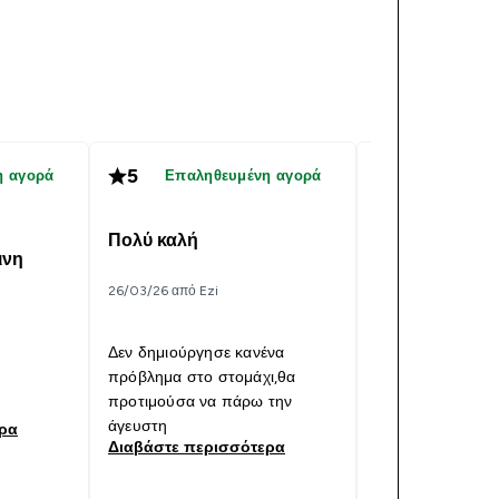
5
5
η αγορά
Επαληθευμένη αγορά
Επαληθε
Πολύ καλή
Πολύ καλή
ινη
26/03/26 από Ezi
22/10/25 από georg
Δεν δημιούργησε κανένα
Την έχω αγοράσε
πρόβλημα στο στομάχι,θα
φορές και θα τη
προτιμούσα να πάρω την
τροπική γεύση εί
άγευστη
γευστική.
ερα
Διαβάστε περισσότερα
Διαβάστε περι