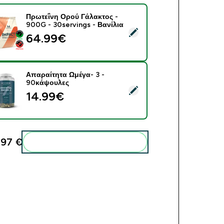
Πρωτεΐνη Ορού Γάλακτος -
900G - 30servings - Βανίλια
ect this product - Πρωτεΐνη Ορού Γάλακτος - 900G - 30serving
64.99€‎
Απαραίτητα Ωμέγα- 3 -
90κάψουλες
ect this product - Απαραίτητα Ωμέγα- 3 - 90κάψουλες
14.99€‎
,97 €‎
Add these to your routine