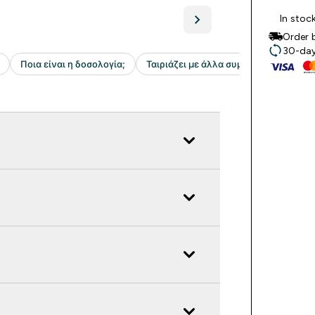
In stoc
Order 
30-day