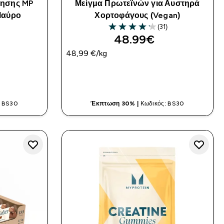
νησης MP
Μείγμα Πρωτεϊνών για Αυστηρά
Μαύρο
Χορτοφάγους (Vegan)
(31)
4.16 out of 5 stars
48.99€‎
48,99 €‎/kg
ΤΙΆ
ΓΡΉΓΟΡΗ ΜΑΤΙΆ
: BS30
Έκπτωση 30% |
Κωδικός: BS30