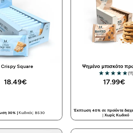
Crispy Square
Ψημένο μπισκότο πρ
(11
5 out of 5 stars
18.49€‎
17.99€‎
ΓΡΉΓΟΡΗ ΜΑΤΙΆ
ΓΡΉΓΟΡΗ ΜΑ
Έκπτωση 40% σε προϊόντα διαχε
ωση 30% |
Κωδικός: BS30
|
Χωρίς Κωδικό