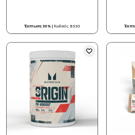
ΓΡΉΓΟΡΗ ΜΑΤΙΆ
Έκπτωση 30% |
Κωδικός: BS30
Έκπτ