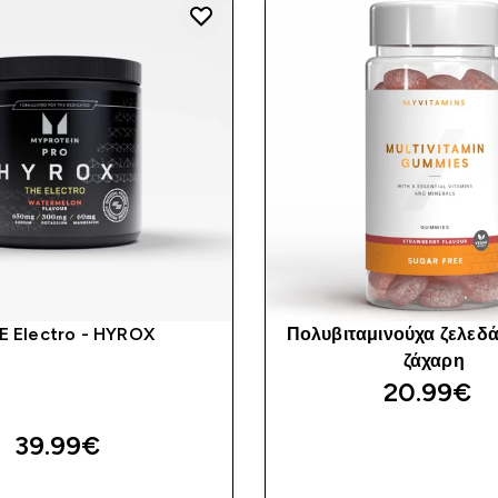
E Electro - HYROX
Πολυβιταμινούχα ζελεδά
ζάχαρη
20.99€‎
39.99€‎
ΓΡΉΓΟΡΗ ΜΑ