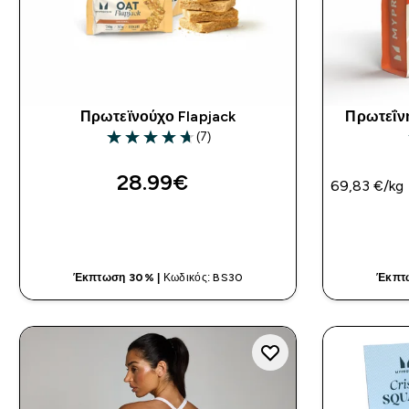
Πρωτεϊνούχο Flapjack
Πρωτεΐν
(7)
4.71 out of 5 stars
28.99€‎
69,83 €‎/kg
ΓΡΉΓΟΡΗ ΜΑΤΙΆ
Έκπτωση 30% |
Κωδικός: BS30
Έκπτ