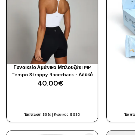
Γυναικείο Αμάνικο Μπλουζάκι MP
Tempo Strappy Racerback - Λευκό
40.00€‎
ΓΡΉΓΟΡΗ ΜΑΤΙΆ
Έκπτωση 30% |
Κωδικός: BS30
Έκπτ