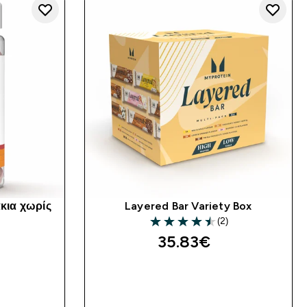
κια χωρίς
Layered Bar Variety Box
(2)
4.5 out of 5 stars
35.83€‎
ΤΙΆ
ΓΡΉΓΟΡΗ ΜΑΤΙΆ