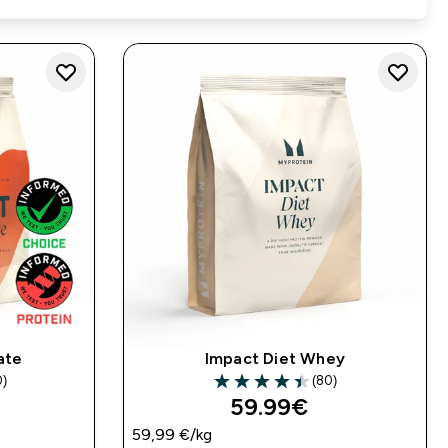
ate
Impact Diet Whey
0)
(80)
rs
4.43 out of 5 stars
59.99€‎
59,99 €‎/kg