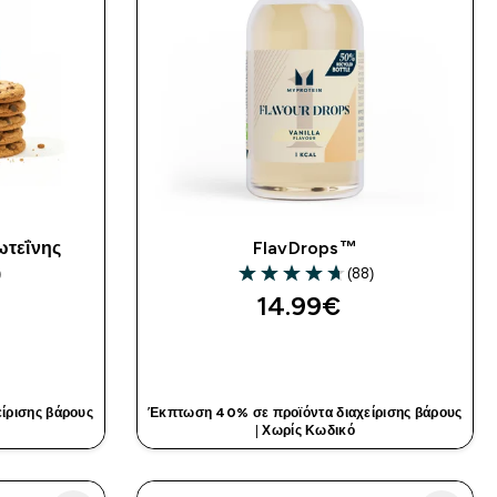
ωτεΐνης
FlavDrops™
)
(88)
4.69 out of 5 stars
14.99€‎
ΤΙΆ
ΓΡΉΓΟΡΗ ΜΑΤΙΆ
ίρισης βάρους
Έκπτωση 40% σε προϊόντα διαχείρισης βάρους
|
Χωρίς Κωδικό