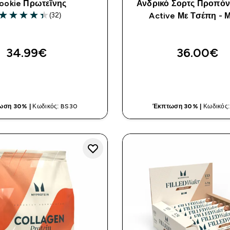
ookie Πρωτεΐνης
Ανδρικό Σορτς Προπό
(32)
Active Με Τσέπη - 
4.38 out of 5 stars
34.99€‎
36.00€‎
ΓΡΉΓΟΡΗ ΜΑΤΙΆ
ΓΡΉΓΟΡΗ ΜΑ
ωση 30% |
Κωδικός: BS30
Έκπτωση 30% |
Κωδικός