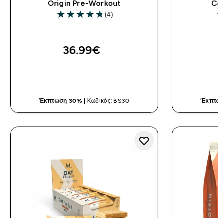
Origin Pre-Workout
C
(4)
4.75 out of 5 stars
36.99€‎
ΓΡΉΓΟΡΗ ΜΑΤΙΆ
Έκπτωση 30% |
Κωδικός: BS30
Έκπτ