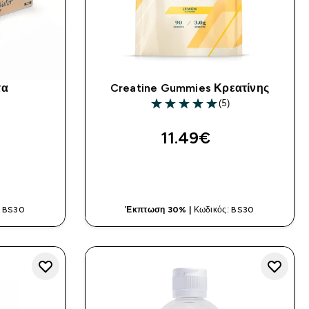
τα
Creatine Gummies Κρεατίνης
(5)
ars
5 out of 5 stars
11.49€‎
ΤΙΆ
ΓΡΉΓΟΡΗ ΜΑΤΙΆ
: BS30
Έκπτωση 30% |
Κωδικός: BS30