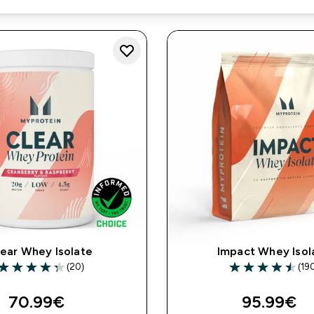
ear Whey Isolate
Impact Whey Isol
(20)
(19
4.3 out of 5 stars
4.47 out of 5 sta
70.99€‎
95.99€‎