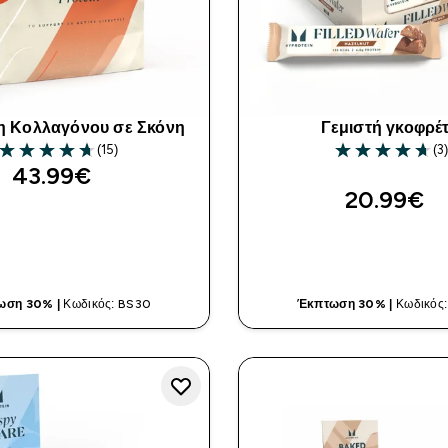
η Κολλαγόνου σε Σκόνη
Γεμιστή γκοφρέ
(15)
(3)
4.67 out of 5 stars
4.67 out of 5 st
43.99€‎
20.99€‎
ΓΡΉΓΟΡΗ ΜΑΤΙΆ
ΓΡΉΓΟΡΗ ΜΑ
ωση 30% |
Κωδικός: BS30
Έκπτωση 30% |
Κωδικός