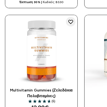
Έκπτωση 30% |
Κωδικός: BS30
Multivitamin Gummies (Ζελεδάκια
Πολυβιταμίνες)
(6)
4.67 out of 5 stars