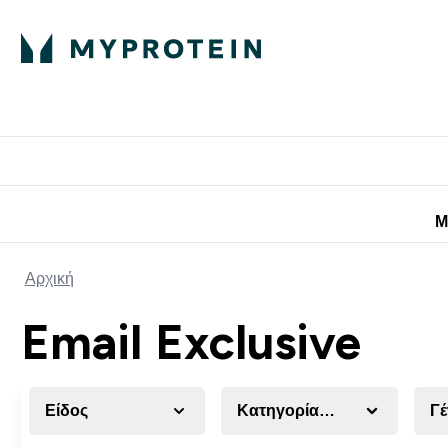
Πρωτεΐνη
Διατροφή
Α
Enter Πρωτεΐνη 
Ente
⌄
⌄
Προσφορές για 
Μ
Αρχική
Email Exclusive
Είδος
Κατηγορία Προϊόντος
Γέ