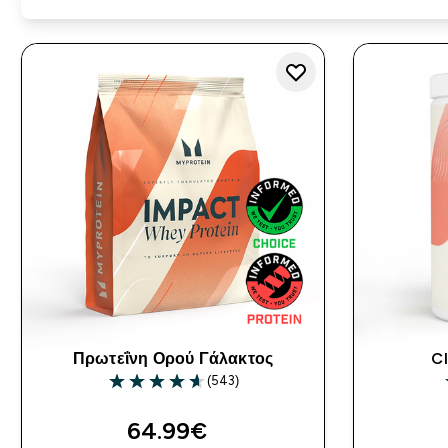
Πρωτεΐνη Ορού Γάλακτος
Cl
(543)
4.61 out of 5 stars
64.99€‎