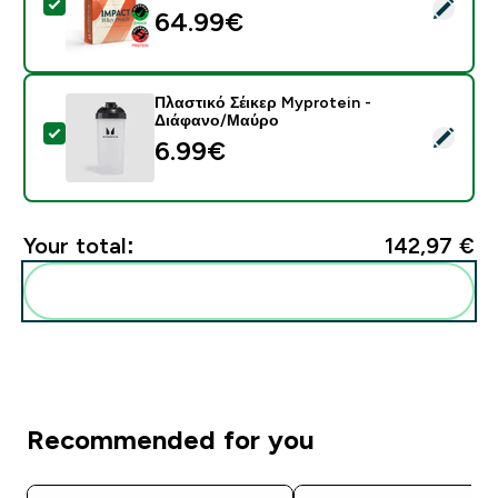
Select this product - Πρωτεΐνη Ορού Γάλακτος - 900G 
64.99€‎
Πλαστικό Σέικερ Myprotein -
Διάφανο/Μαύρο
Select this product - Πλαστικό Σέικερ Myprotein - Δ
6.99€‎
Your total:
142,97 €‎
Add these to your routine
Recommended for you