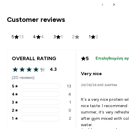
Customer reviews
5
13
4
4
3
1
2
1
2
OVERALL RATING
5
Επαληθευμένη α
4.3
4.3 out of 5 stars
Very nice
(20 reviews)
24/06/26 από AskMike
5
★
13
5 stars rating 13 reviews
4
★
4
4 stars rating 4 reviews
It’s a very nice protein w
3
★
1
3 stars rating 1 reviews
nice taste. I recommend i
2
★
0
summer, it’s very refresh
2 stars rating 0 reviews
1
★
2
after gym mixed with co
1 stars rating 2 reviews
water.