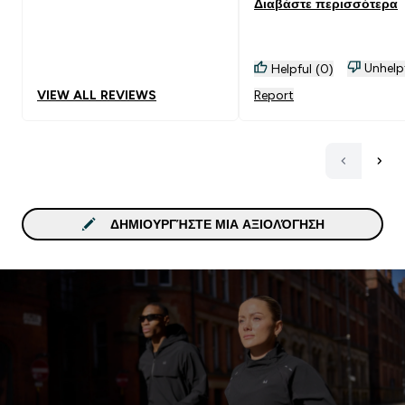
Διαβάστε περισσότερα
Unhelp
Helpful (0)
VIEW ALL REVIEWS
Report
ΔΗΜΙΟΥΡΓΉΣΤΕ ΜΙΑ ΑΞΙΟΛΌΓΗΣΗ