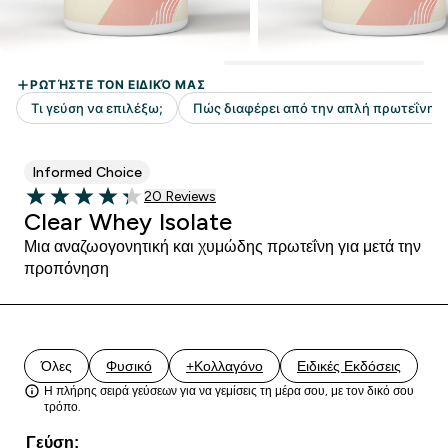
Informed Choice
20 customer reviews
20 Reviews
4.3 out of 5 stars
Clear Whey Isolate
Μια αναζωογονητική και χυμώδης πρωτεΐνη για μετά την
προπόνηση
Όλες
Φυσικό
+Κολλαγόνο
Ειδικές Εκδόσεις
Η πλήρης σειρά γεύσεων για να γεμίσεις τη μέρα σου, με τον δικό σου
τρόπο.
Γεύση: