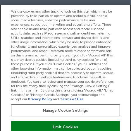
We use cookies and other tracking tools on this site, which may be
provided by third parties, to operate and secure our site, enable
Βοήθεια & Πληροφορίες
social media features, enhance performance, tailor user
experiences, support our marketing and advertising efforts. These
also enable us and third parties to access and record user and
activity data, such as IP addresses and online identifiers, referring
Προϊόντα
URLs, searches and interactions, browser and device details, and
other usage information, which may be used to provide enhanced
functionality and personalized experiences, analyze and improve
performance, and reach users with more relevant content and ads
on this site and across third party sites. If you click “Accept All” this
Εταιρικές Πληροφορίες
site may deploy cookies (including third party cookies) for all of
these purposes. If you click “Limit Cookies,” your IP address and
other browsing information may still be collected but only cookies
(including third party cookies) that are necessary to operate, secure
Εκπτώσεις & Ανταμοιβές
and enable default website features and functionalities will be
deployed. You can also review and manage your cookie preferences
for this site at any time by clicking the “Manage Cookie Settings”
link in this banner. By using this site or clicking "Accept All," "Limit
Cookies," or "Manage Cookie Settings," you acknowledge and
2026 The Hut.com Ltd
accept our
Privacy Policy
and
Terms of Use
.
Manage Cookie Settings
Pay with
Limit Cookies