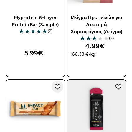
Myprotein 6-Layer
Μείγμα Πρωτεϊνών για
Protein Bar (Sample)
Αυστηρά
(2)
Χορτοφάγους (Δείγμα)
5 out of 5 stars
(2)
3 out of 5 stars
4.99€‎
5.99€‎
166,33 €‎/kg
ΓΡΉΓΟΡΗ ΜΑΤΙΆ
ΓΡΉΓΟΡΗ ΜΑΤΙΆ