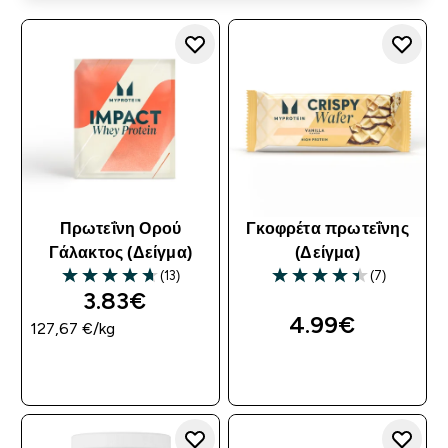
Πρωτεΐνη Ορού
Γκοφρέτα πρωτεΐνης
Γάλακτος (Δείγμα)
(Δείγμα)
(13)
(7)
4.69 out of 5 stars
4.43 out of 5 stars
3.83€‎
4.99€‎
127,67 €‎/kg
ΓΡΉΓΟΡΗ ΜΑΤΙΆ
ΓΡΉΓΟΡΗ ΜΑΤΙΆ