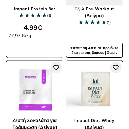
Impact Protein Bar
Τζελ Pre-Workout
(1)
(Δείγμα)
5 out of 5 stars
(1)
5 out of 5 stars
4.99€‎
ΓΡΉΓΟΡΗ ΜΑΤΙΆ
77,97 €‎/kg
ΓΡΉΓΟΡΗ ΜΑΤΙΆ
Έκπτωση 40% σε προϊόντα
διαχείρισης βάρους
|
Χωρίς
Κωδικό
Ζεστή Σοκολάτα για
Impact Diet Whey
Γράμμωση (Δείγμα)
(Δείγμα)