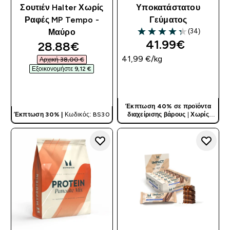
Σουτιέν Halter Χωρίς
Υποκατάστατου
Ραφές MP Tempo -
Γεύματος
(34)
Μαύρο
4.29 out of 5 stars
41.99€‎
discounted price
28.88€‎
41,99 €‎/kg
Αρχική 38,00 €‎
Εξοικονομήστε 9,12 €‎
ΓΡΉΓΟΡΗ ΜΑΤΙΆ
ΓΡΉΓΟΡΗ ΜΑΤΙΆ
Έκπτωση 40% σε προϊόντα
Έκπτωση 30% |
Κωδικός: BS30
διαχείρισης βάρους
|
Χωρίς
Κωδικό