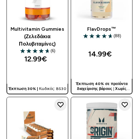
Multivitamin Gummies
FlavDrops™
(88)
(Ζελεδάκια
4.69 out of 5 stars
Πολυβιταμίνες)
(6)
14.99€‎
4.67 out of 5 stars
12.99€‎
ΓΡΉΓΟΡΗ ΜΑΤΙΆ
ΓΡΉΓΟΡΗ ΜΑΤΙΆ
Έκπτωση 40% σε προϊόντα
Έκπτωση 30% |
Κωδικός: BS30
διαχείρισης βάρους
|
Χωρίς
Κωδικό