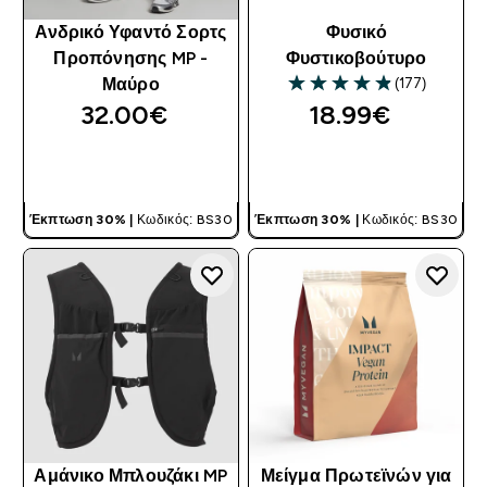
Ανδρικό Υφαντό Σορτς
Φυσικό
Προπόνησης MP -
Φυστικοβούτυρο
(177)
Μαύρο
4.85 out of 5 stars
32.00€‎
18.99€‎
ΓΡΉΓΟΡΗ ΜΑΤΙΆ
ΓΡΉΓΟΡΗ ΜΑΤΙΆ
Έκπτωση 30% |
Κωδικός: BS30
Έκπτωση 30% |
Κωδικός: BS30
Αμάνικο Μπλουζάκι MP
Μείγμα Πρωτεϊνών για