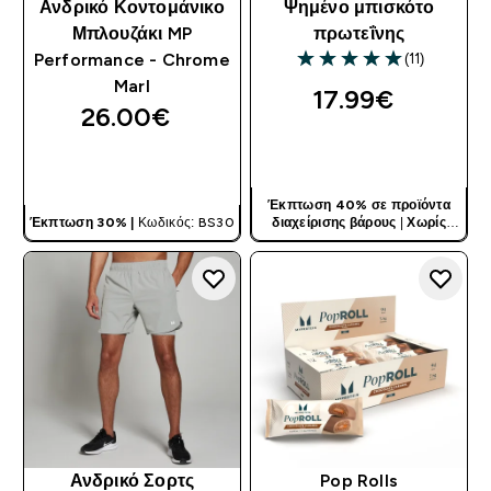
Ανδρικό Κοντομάνικο
Ψημένο μπισκότο
Μπλουζάκι MP
πρωτεΐνης
(11)
Performance - Chrome
5 out of 5 stars
Marl
17.99€‎
26.00€‎
ΓΡΉΓΟΡΗ ΜΑΤΙΆ
ΓΡΉΓΟΡΗ ΜΑΤΙΆ
Έκπτωση 40% σε προϊόντα
Έκπτωση 30% |
Κωδικός: BS30
διαχείρισης βάρους
|
Χωρίς
Κωδικό
Ανδρικό Σορτς
Pop Rolls