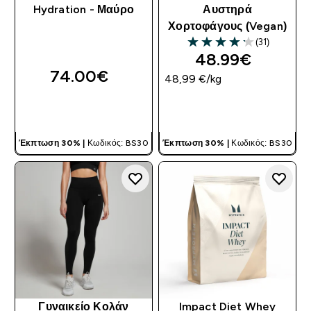
Hydration - Μαύρο
Αυστηρά
Χορτοφάγους (Vegan)
(31)
4.16 out of 5 stars
48.99€‎
74.00€‎
48,99 €‎/kg
ΓΡΉΓΟΡΗ ΜΑΤΙΆ
ΓΡΉΓΟΡΗ ΜΑΤΙΆ
Έκπτωση 30% |
Κωδικός: BS30
Έκπτωση 30% |
Κωδικός: BS30
Γυναικείο Κολάν
Impact Diet Whey