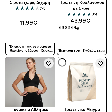
Σιρόπι χωρίς ζάχαρη
Πρωτεΐνη Κολλαγόνου
(51)
σε Σκόνη
4.2 out of 5 stars
(15)
4.67 out of 5 stars
43.99€‎
11.99€‎
69,83 €‎/kg
ΓΡΉΓΟΡΗ ΜΑΤΙΆ
ΓΡΉΓΟΡΗ ΜΑΤΙΆ
Έκπτωση 40% σε προϊόντα
διαχείρισης βάρους
|
Χωρίς
Έκπτωση 30% |
Κωδικός: BS30
Κωδικό
Γυναικείο Αθλητικό
Πρωτεϊνικό Μείγμα