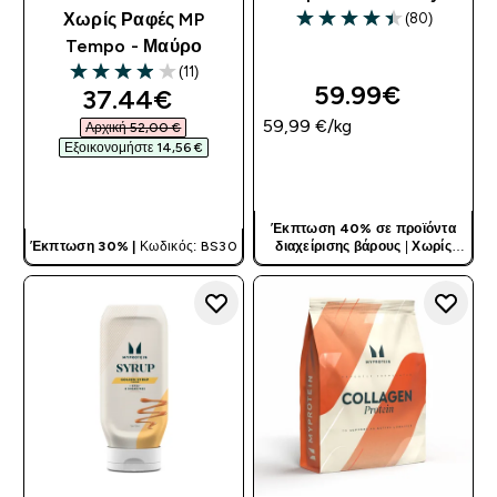
(80)
Χωρίς Ραφές MP
4.43 out of 5 stars
Tempo - Μαύρο
(11)
3.91 out of 5 stars
59.99€‎
discounted price
37.44€‎
59,99 €‎/kg
Αρχική 52,00 €‎
Εξοικονομήστε 14,56 €‎
ΓΡΉΓΟΡΗ ΜΑΤΙΆ
ΓΡΉΓΟΡΗ ΜΑΤΙΆ
Έκπτωση 40% σε προϊόντα
Έκπτωση 30% |
Κωδικός: BS30
διαχείρισης βάρους
|
Χωρίς
Κωδικό