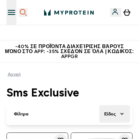
Η Νο.1 Online Εταιρεία Αθλητικής Διατροφής Παγκοσμίως
-40% ΣΕ ΠΡΟΪΌΝΤΑ ΔΙΑΧΕΊΡΙΣΗΣ ΒΆΡΟΥΣ
ΜΌΝΟ ΣΤΟ APP: -35% ΣΧΕΔΌΝ ΣΕ ΌΛΑ | ΚΩΔΙΚΌΣ:
APPGR
Αρχική
Sms Exclusive
Φίλτρα
Είδος