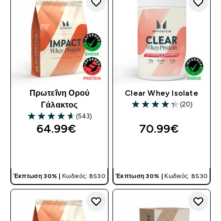
Πρωτεΐνη Ορού
Clear Whey Isolate
(20)
Γάλακτος
4.3 out of 5 stars
(543)
4.61 out of 5 stars
64.99€‎
70.99€‎
ΓΡΉΓΟΡΗ ΜΑΤΙΆ
ΓΡΉΓΟΡΗ ΜΑΤΙΆ
Έκπτωση 30% |
Κωδικός: BS30
Έκπτωση 30% |
Κωδικός: BS30