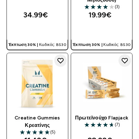
(3)
4 out of 5 stars
34.99€‎
19.99€‎
ΓΡΉΓΟΡΗ ΜΑΤΙΆ
ΓΡΉΓΟΡΗ ΜΑΤΙΆ
Έκπτωση 30% |
Κωδικός: BS30
Έκπτωση 30% |
Κωδικός: BS30
Creatine Gummies
Πρωτεϊνούχο Flapjack
(7)
Κρεατίνης
4.71 out of 5 stars
(5)
5 out of 5 stars