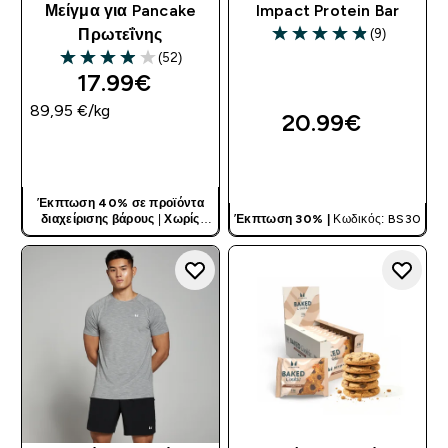
Μείγμα για Pancake
Impact Protein Bar
(9)
Πρωτεΐνης
4.89 out of 5 stars
(52)
3.92 out of 5 stars
17.99€‎
89,95 €‎/kg
20.99€‎
ΓΡΉΓΟΡΗ ΜΑΤΙΆ
ΓΡΉΓΟΡΗ ΜΑΤΙΆ
Έκπτωση 40% σε προϊόντα
διαχείρισης βάρους
|
Χωρίς
Έκπτωση 30% |
Κωδικός: BS30
Κωδικό