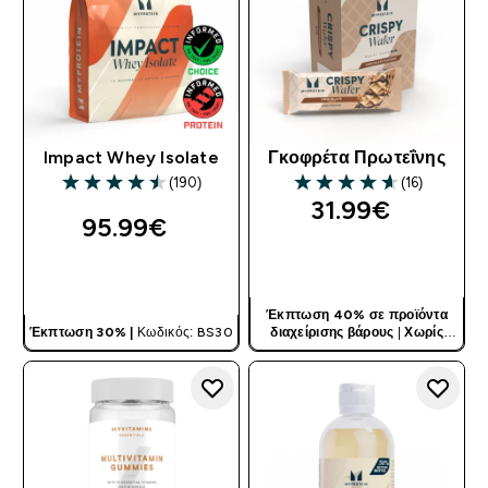
Impact Whey Isolate
Γκοφρέτα Πρωτεΐνης
(190)
(16)
4.47 out of 5 stars
4.63 out of 5 stars
31.99€‎
95.99€‎
ΓΡΉΓΟΡΗ ΜΑΤΙΆ
ΓΡΉΓΟΡΗ ΜΑΤΙΆ
Έκπτωση 40% σε προϊόντα
Έκπτωση 30% |
Κωδικός: BS30
διαχείρισης βάρους
|
Χωρίς
Κωδικό