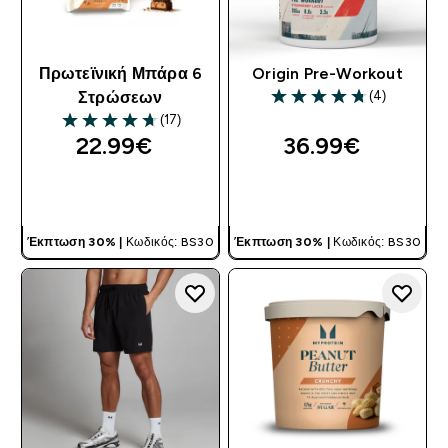
Πρωτεϊνική Μπάρα 6
Origin Pre-Workout
(4)
Στρώσεων
4.75 out of 5 stars
(17)
4.71 out of 5 stars
22.99€‎
36.99€‎
ΓΡΉΓΟΡΗ ΜΑΤΙΆ
ΓΡΉΓΟΡΗ ΜΑΤΙΆ
Έκπτωση 30% |
Κωδικός: BS30
Έκπτωση 30% |
Κωδικός: BS30