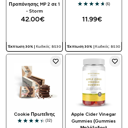
(6)
Προπόνησης MP 2 σε 1
4.67 out of 5 stars
- Storm
42.00€‎
11.99€‎
ΓΡΉΓΟΡΗ ΜΑΤΙΆ
ΓΡΉΓΟΡΗ ΜΑΤΙΆ
Έκπτωση 30% |
Κωδικός: BS30
Έκπτωση 30% |
Κωδικός: BS30
Cookie Πρωτεΐνης
Apple Cider Vinegar
(32)
Gummies (Gummies
4.38 out of 5 stars
Μηλόξυδου)