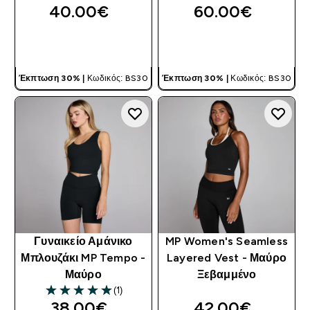
40.00€‎
60.00€‎
ΓΡΉΓΟΡΗ ΜΑΤΙΆ
ΓΡΉΓΟΡΗ ΜΑΤΙΆ
Έκπτωση 30% |
Κωδικός: BS30
Έκπτωση 30% |
Κωδικός: BS30
Γυναικείο Αμάνικο
MP Women's Seamless
Μπλουζάκι MP Tempo -
Layered Vest - Μαύρο
Μαύρο
Ξεβαμμένο
(1)
5 out of 5 stars
38.00€‎
42.00€‎