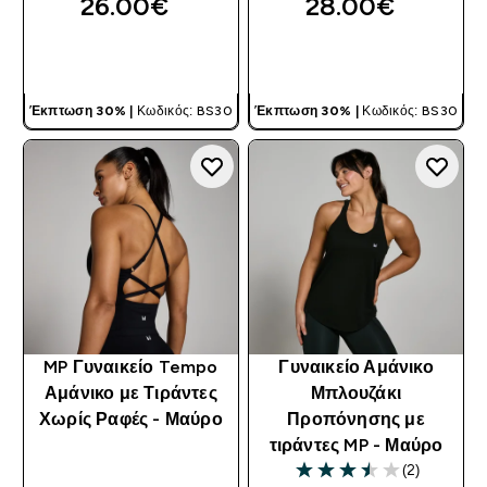
26.00€‎
28.00€‎
ΓΡΉΓΟΡΗ ΜΑΤΙΆ
ΓΡΉΓΟΡΗ ΜΑΤΙΆ
Έκπτωση 30% |
Κωδικός: BS30
Έκπτωση 30% |
Κωδικός: BS30
MP Γυναικείο Tempo
Γυναικείο Αμάνικο
Αμάνικο με Τιράντες
Μπλουζάκι
Χωρίς Ραφές - Μαύρο
Προπόνησης με
τιράντες MP - Μαύρο
(2)
3.5 out of 5 stars