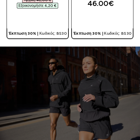
Αρχική 42,00 €‎
46.00€‎
Εξοικονομήστε 4,20 €‎
ΓΡΉΓΟΡΗ ΜΑΤΙΆ
ΓΡΉΓΟΡΗ ΜΑΤΙΆ
Έκπτωση 30% |
Κωδικός: BS30
Έκπτωση 30% |
Κωδικός: BS30