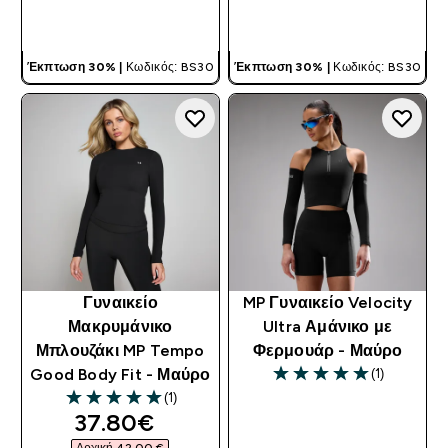
ΓΡΉΓΟΡΗ ΜΑΤΙΆ
ΓΡΉΓΟΡΗ ΜΑΤΙΆ
Έκπτωση 30% |
Κωδικός: BS30
Έκπτωση 30% |
Κωδικός: BS30
Γυναικείο
MP Γυναικείο Velocity
Μακρυμάνικο
Ultra Αμάνικο με
Μπλουζάκι MP Tempo
Φερμουάρ - Μαύρο
(1)
Good Body Fit - Μαύρο
5 out of 5 stars
(1)
5 out of 5 stars
discounted price
37.80€‎