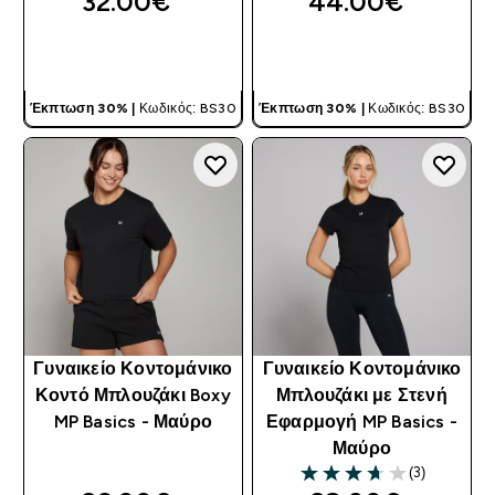
32.00€‎
44.00€‎
ΓΡΉΓΟΡΗ ΜΑΤΙΆ
ΓΡΉΓΟΡΗ ΜΑΤΙΆ
Έκπτωση 30% |
Κωδικός: BS30
Έκπτωση 30% |
Κωδικός: BS30
Γυναικείο Κοντομάνικο
Γυναικείο Κοντομάνικο
Κοντό Μπλουζάκι Boxy
Μπλουζάκι με Στενή
MP Basics - Μαύρο
Εφαρμογή MP Basics -
Μαύρο
(3)
3.67 out of 5 stars