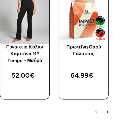
Γυναικείο Κολάν
Πρωτεΐνη Ορού
Γ
Καμπάνα MP
Γάλακτος
Tempo - Μαύρο
Ra
52.00€‎
64.99€‎
ΓΡΉΓΟΡΗ
ΓΡΉΓΟΡΗ
ΜΑΤΙΆ
ΜΑΤΙΆ