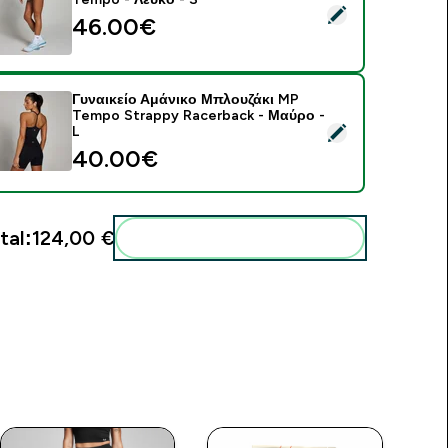
elect this product - Γυναικείο Σορτς 2 σε 1 Floaty MP Tempo -
46.00€‎
Γυναικείο Αμάνικο Μπλουζάκι MP
Tempo Strappy Racerback - Μαύρο -
elect this product - Γυναικείο Αμάνικο Μπλουζάκι MP Tempo 
L
40.00€‎
tal:
124,00 €‎
Add these to your routine