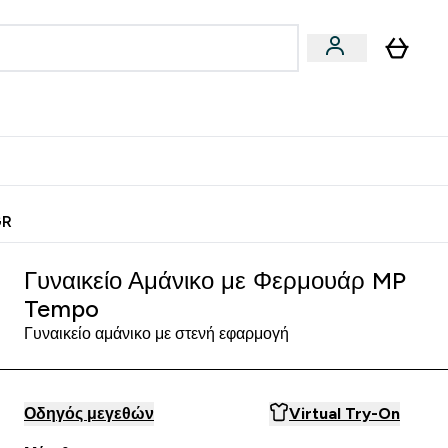
Vegan
Αθλητική Απόδοση
 Μπάρες, Τρόφιμα & Ροφήματα submenu
Enter Vegan submenu
Enter Αθλητική Απόδοση submenu
⌄
⌄
ίως
Κερδίστε 15€
GR
Γυναικείο Αμάνικο με Φερμουάρ MP
Tempo
Γυναικείο αμάνικο με στενή εφαρμογή
Οδηγός μεγεθών
Virtual Try-On