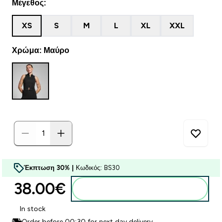
Μέγεθος:
XS
S
M
L
XL
XXL
Χρώμα: Μαύρο
Έκπτωση 30% |
Κωδικός: BS30
38.00€‎
Προσθήκη στο καλάθι
In stock
Order before 00:30 for next day delivery