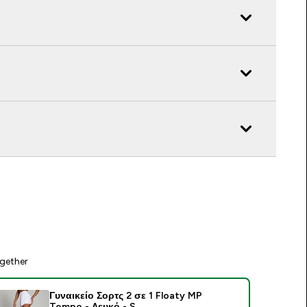
gether
Γυναικείο Σορτς 2 σε 1 Floaty MP
Tempo - Λευκό - S