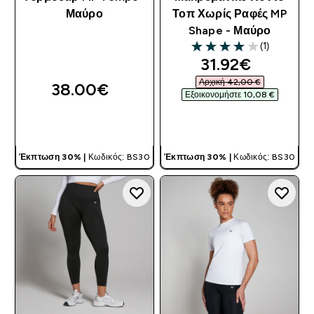
Μαύρο
Τοπ Χωρίς Ραφές MP
Shape - Μαύρο
(1)
4 out of 5 stars
discounted pri
31.92€‎
Αρχική 42,00 €‎
38.00€‎
Εξοικονομήστε 10,08 €‎
ΓΡΉΓΟΡΗ ΜΑΤΙΆ
ΓΡΉΓΟΡΗ ΜΑΤΙΆ
Έκπτωση 30% |
Κωδικός: BS30
Έκπτωση 30% |
Κωδικός: BS30