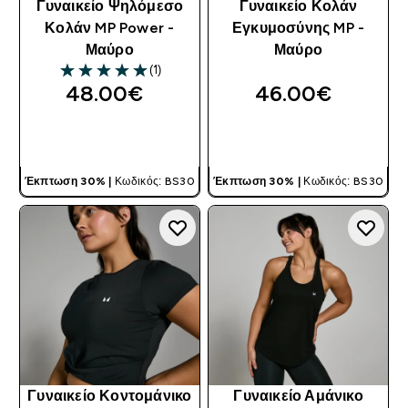
Γυναικείο Ψηλόμεσο
Γυναικείο Κολάν
Κολάν MP Power -
Εγκυμοσύνης MP -
Μαύρο
Μαύρο
(1)
5 out of 5 stars
48.00€‎
46.00€‎
ΓΡΉΓΟΡΗ ΜΑΤΙΆ
ΓΡΉΓΟΡΗ ΜΑΤΙΆ
Έκπτωση 30% |
Κωδικός: BS30
Έκπτωση 30% |
Κωδικός: BS30
Γυναικείο Κοντομάνικο
Γυναικείο Αμάνικο