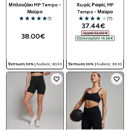
Μπλουζάκι MP Tempo -
Χωρίς Ραφές MP
Μαύρο
Tempo - Μαύρο
(1)
(11)
5 out of 5 stars
3.91 out of 5 stars
discounted pri
37.44€‎
Αρχική 52,00 €‎
38.00€‎
Εξοικονομήστε 14,56 €‎
ΓΡΉΓΟΡΗ ΜΑΤΙΆ
ΓΡΉΓΟΡΗ ΜΑΤΙΆ
Έκπτωση 30% |
Κωδικός: BS30
Έκπτωση 30% |
Κωδικός: BS30