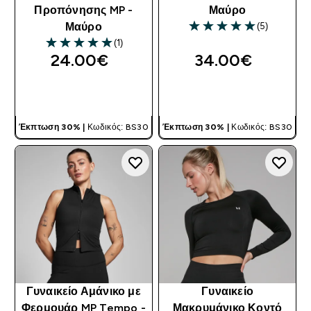
Προπόνησης MP -
Μαύρο
(5)
Μαύρο
5 out of 5 stars
(1)
5 out of 5 stars
24.00€‎
34.00€‎
ΓΡΉΓΟΡΗ ΜΑΤΙΆ
ΓΡΉΓΟΡΗ ΜΑΤΙΆ
Έκπτωση 30% |
Κωδικός: BS30
Έκπτωση 30% |
Κωδικός: BS30
Γυναικείο Αμάνικο με
Γυναικείο
Φερμουάρ MP Tempo -
Μακρυμάνικο Κοντό