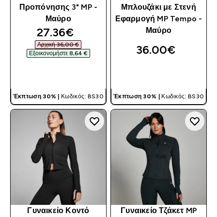
Προπόνησης 3" MP -
Μπλουζάκι με Στενή
Μαύρο
Εφαρμογή MP Tempo -
discounted price
27.36€‎
Μαύρο
Αρχική 36,00 €‎
36.00€‎
Εξοικονομήστε 8,64 €‎
ΓΡΉΓΟΡΗ ΜΑΤΙΆ
ΓΡΉΓΟΡΗ ΜΑΤΙΆ
Έκπτωση 30% |
Κωδικός: BS30
Έκπτωση 30% |
Κωδικός: BS30
Γυναικείο Κοντό
Γυναικείο Τζάκετ MP