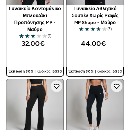
Γυναικείο Κοντομάνικο
Γυναικείο Αθλητικό
Μπλουζάκι
Σουτιέν Χωρίς Ραφές
Προπόνησης MP -
MP Shape - Μαύρο
(3)
Μαύρο
3.67 out of 5 stars
(1)
3 out of 5 stars
32.00€‎
44.00€‎
ΓΡΉΓΟΡΗ ΜΑΤΙΆ
ΓΡΉΓΟΡΗ ΜΑΤΙΆ
Έκπτωση 30% |
Κωδικός: BS30
Έκπτωση 30% |
Κωδικός: BS30