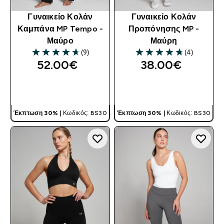
Γυναικείο Κολάν
Γυναικείο Κολάν
Καμπάνα MP Tempo -
Προπόνησης MP -
Μαύρο
Μαύρη
(9)
(4)
4.67 out of 5 stars
4.75 out of 5 stars
52.00€‎
38.00€‎
ΓΡΉΓΟΡΗ ΜΑΤΙΆ
ΓΡΉΓΟΡΗ ΜΑΤΙΆ
Έκπτωση 30% |
Κωδικός: BS30
Έκπτωση 30% |
Κωδικός: BS30