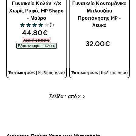
Γυναικείο Κολάν 7/8
Γυναικείο Κοντομάνικο
Χωρίς Ραφές MP Shape
Μπλουζάκι
- Μαύρο
Προπόνησης MP -
(1)
Λευκό
4 out of 5 stars
discounted price
44.80€‎
Αρχική 56,00 €‎
32.00€‎
Εξοικονομήστε 11,20 €‎
ΓΡΉΓΟΡΗ ΜΑΤΙΆ
ΓΡΉΓΟΡΗ ΜΑΤΙΆ
Έκπτωση 30% |
Κωδικός: BS30
Έκπτωση 30% |
Κωδικός: BS30
Σελίδα 1 από 2
Σελιδοποίηση
Αγόρασε Ρούχα Yoga στο Myprotein