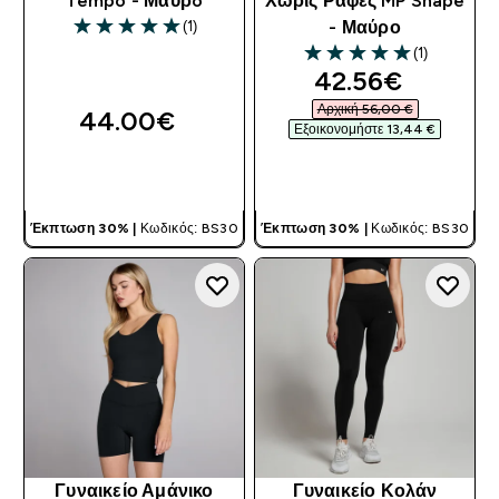
Tempo - Μαύρo
Χωρίς Ραφές MP Shape
(1)
- Μαύρο
5 out of 5 stars
(1)
5 out of 5 stars
discounted pri
42.56€‎
Αρχική 56,00 €‎
44.00€‎
Εξοικονομήστε 13,44 €‎
ΓΡΉΓΟΡΗ ΜΑΤΙΆ
ΓΡΉΓΟΡΗ ΜΑΤΙΆ
Έκπτωση 30% |
Κωδικός: BS30
Έκπτωση 30% |
Κωδικός: BS30
Γυναικείο Αμάνικο
Γυναικείο Κολάν