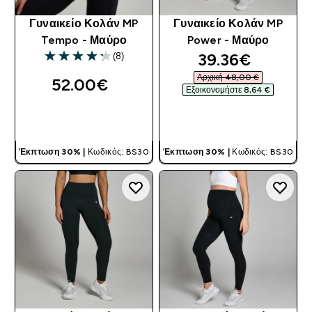
Γυναικείο Κολάν MP
Γυναικείο Κολάν MP
Tempo - Μαύρο
Power - Μαύρο
discounted pri
39.36€‎
(8)
4.25 out of 5 stars
Αρχική 48,00 €‎
52.00€‎
Εξοικονομήστε 8,64 €‎
ΓΡΉΓΟΡΗ ΜΑΤΙΆ
ΓΡΉΓΟΡΗ ΜΑΤΙΆ
Έκπτωση 30% |
Κωδικός: BS30
Έκπτωση 30% |
Κωδικός: BS30