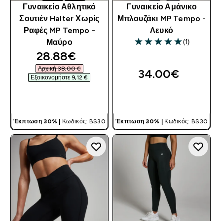
Γυναικείο Αθλητικό
Γυναικείο Αμάνικο
Σουτιέν Halter Χωρίς
Μπλουζάκι MP Tempo -
Ραφές MP Tempo -
Λευκό
(1)
Μαύρο
5 out of 5 stars
discounted price
28.88€‎
Αρχική 38,00 €‎
34.00€‎
Εξοικονομήστε 9,12 €‎
ΓΡΉΓΟΡΗ ΜΑΤΙΆ
ΓΡΉΓΟΡΗ ΜΑΤΙΆ
Έκπτωση 30% |
Κωδικός: BS30
Έκπτωση 30% |
Κωδικός: BS30