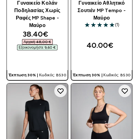
Γυναικείο Κολάν
Γυναικείο Αθλητικό
Ποδηλασίας Χωρίς
Σουτιέν MP Tempo -
Ραφές MP Shape -
Μαύρο
(1)
Μαύρο
5 out of 5 stars
discounted price
38.40€‎
Αρχική 48,00 €‎
40.00€‎
Εξοικονομήστε 9,60 €‎
ΓΡΉΓΟΡΗ ΜΑΤΙΆ
ΓΡΉΓΟΡΗ ΜΑΤΙΆ
Έκπτωση 30% |
Κωδικός: BS30
Έκπτωση 30% |
Κωδικός: BS30