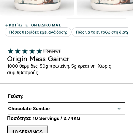
1 customer reviews
1 Reviews
5 out of 5 stars
Origin Mass Gainer
1000 θερμίδες. 50g πρωτεΐνη. 5g κρεατίνη. Χωρίς
συμβιβασμούς.
Γεύση:
Ποσότητα: 10 Servings / 2.74KG
10 SERVINGS