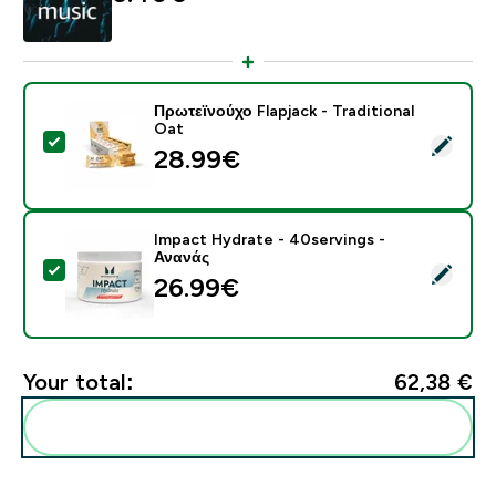
Πρωτεϊνούχο Flapjack - Traditional
Oat
Select this product - Πρωτεϊνούχο Flapjack - Tradition
28.99€‎
Impact Hydrate - 40servings -
Ανανάς
Select this product - Impact Hydrate - 40servings - 
26.99€‎
Your total:
62,38 €‎
Add these to your routine