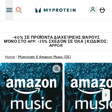
Η Νο.1 Online Εταιρεία Αθλητικής Διατροφής Παγκοσμίως
-40% ΣΕ ΠΡΟΪΌΝΤΑ ΔΙΑΧΕΊΡΙΣΗΣ ΒΆΡΟΥΣ
ΜΌΝΟ ΣΤΟ APP: -35% ΣΧΕΔΌΝ ΣΕ ΌΛΑ | ΚΩΔΙΚΌΣ:
APPGR
Home
Myprotein X Amazon Music (DE)