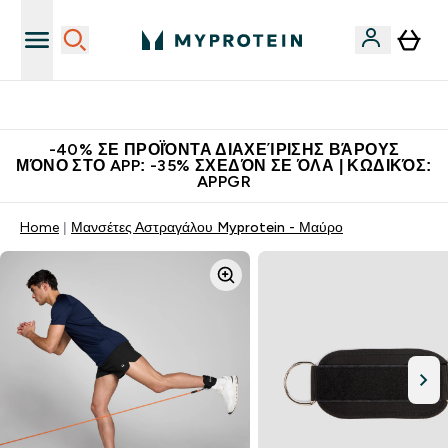
Η Νο.1 Online Εταιρεία Αθλητικής Διατροφής Παγκοσμίως
-40% ΣΕ ΠΡΟΪΌΝΤΑ ΔΙΑΧΕΊΡΙΣΗΣ ΒΆΡΟΥΣ
ΜΌΝΟ ΣΤΟ APP: -35% ΣΧΕΔΌΝ ΣΕ ΌΛΑ | ΚΩΔΙΚΌΣ:
APPGR
Home
Μανσέτες Αστραγάλου Myprotein - Μαύρο