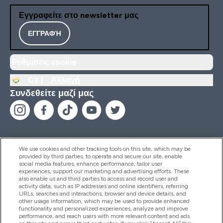
Εγγραφείτε στο newsletter μας
ΕΓΓΡΑΦΉ
Ρυθμίσεις cookie
CY |
Αλλαγή
Συνδεθείτε μαζί μας
We use cookies and other tracking tools on this site, which may be
provided by third parties, to operate and secure our site, enable
Βοήθεια & Πληροφορίες
social media features, enhance performance, tailor user
experiences, support our marketing and advertising efforts. These
also enable us and third parties to access and record user and
activity data, such as IP addresses and online identifiers, referring
Προϊόντα
URLs, searches and interactions, browser and device details, and
other usage information, which may be used to provide enhanced
functionality and personalized experiences, analyze and improve
performance, and reach users with more relevant content and ads