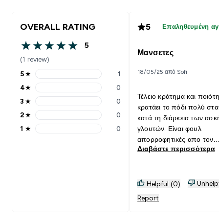
OVERALL RATING
5
Επαληθευμένη α
5
5 out of 5 stars
Μανσετες
(1 review)
18/05/25 από Sofi
5
★
1
5 stars rating 1 reviews
4
★
0
4 stars rating 0 reviews
Τέλειο κράτημα και ποιότ
3
★
0
3 stars rating 0 reviews
κρατάει το πόδι πολύ στ
2
★
0
κατά τη διάρκεια των ασ
2 stars rating 0 reviews
1
★
0
γλουτών. Είναι φουλ
1 stars rating 0 reviews
απορροφητικές απο τον
Διαβάστε περισσότερα
ιδρώτα.
Unhelp
Helpful (0)
Report