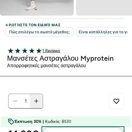
1 customer reviews
1 Reviews
5 out of 5 stars
Μανσέτες Αστραγάλου Myprotein
Απορροφητικές μανσέτες αστραγάλου
Έκπτωση 30% |
Κωδικός: BS30