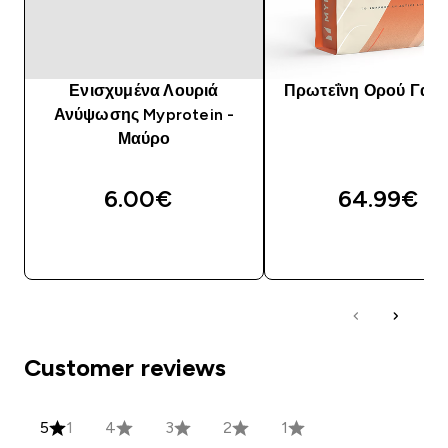
Ενισχυμένα Λουριά
Πρωτεΐνη Ορού Γάλα
Ανύψωσης Myprotein -
Μαύρο
6.00€‎
64.99€‎
ΓΡΉΓΟΡΗ ΜΑΤΙΆ
ΓΡΉΓΟΡΗ ΜΑΤΙ
Customer reviews
5
1
4
3
2
1