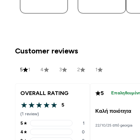
ΜΑΤΙΆ
ΜΑΤΙΆ
Customer reviews
5
1
4
3
2
1
OVERALL RATING
5
Επαληθευμέν
5
5 out of 5 stars
Καλή ποιότητα
(1 review)
5
★
1
22/10/25 από georgia
5 stars rating 1 reviews
4
★
0
4 stars rating 0 reviews