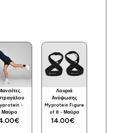
Μανσέτες
Λουριά
Μικρό Πλαστι
στραγάλου
Ανύψωσης
Σέικερ Myprot
yprotein -
Myprotein Figure
- Διάφανο/
Μαύρο
of 8 - Μαύρο
Μαύρο
4.00€‎
14.00€‎
6.99€‎
ΓΡΉΓΟΡΗ
ΓΡΉΓΟΡΗ
ΓΡΉΓΟΡ