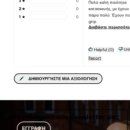
3
★
0
Πολύ καλή ποιότητα
3 stars rating 0 reviews
2
★
0
κατασκευής, με έχουν
2 stars rating 0 reviews
πάρα πολύ. Έχουν πο
1
★
0
1 stars rating 0 reviews
grip.
Διαβάστε περισσότ
Unh
Helpful (0)
Report
ΔΗΜΙΟΥΡΓΉΣΤΕ ΜΙΑ ΑΞΙΟΛΌΓΗΣΗ
Εγγραφείτε στο newsletter μας
ΕΓΓΡΑΦΉ