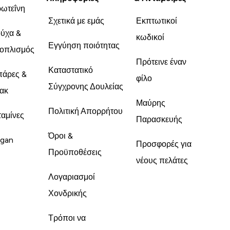
ωτεΐνη
Σχετικά με εμάς
Εκπτωτικοί
ύχα &
κωδικοί
Εγγύηση ποιότητας
οπλισμός
Πρότεινε έναν
Καταστατικό
άρες &
φίλο
Σύγχρονης Δουλείας
ακ
Μαύρης
Πολιτική Απορρήτου
ταμίνες
Παρασκευής
Όροι &
gan
Προσφορές για
Προϋποθέσεις
νέους πελάτες
Λογαριασμοί
Χονδρικής
Τρόποι να