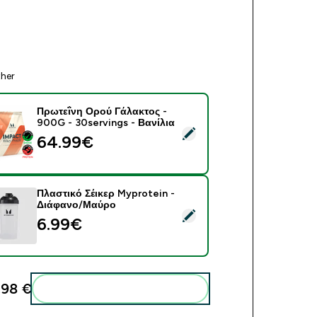
ther
Πρωτεΐνη Ορού Γάλακτος -
900G - 30servings - Βανίλια
ect this product - Πρωτεΐνη Ορού Γάλακτος - 900G - 30serving
64.99€‎
Πλαστικό Σέικερ Myprotein -
Διάφανο/Μαύρο
ect this product - Πλαστικό Σέικερ Myprotein - Διάφανο/Μαύρο
6.99€‎
98 €‎
Add these to your routine