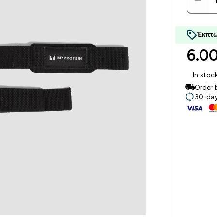
Έκπτω
6.00
In stoc
Order 
30-day