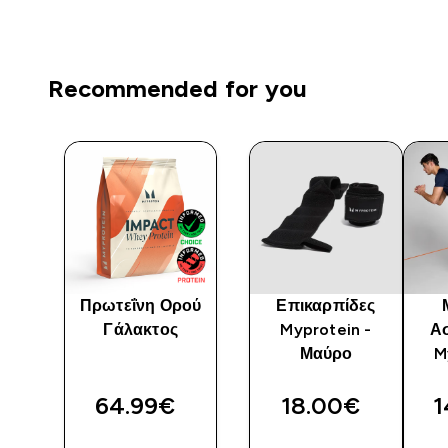
Recommended for you
Πρωτεΐνη Ορού
Επικαρπίδες
Γάλακτος
Myprotein -
Α
ede
Μαύρο
M
64.99€‎
18.00€‎
1
Η
ΓΡΉΓΟΡΗ
ΓΡΉΓΟΡΗ