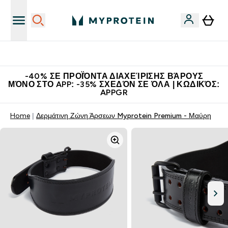
Η Νο.1 Online Εταιρεία Αθλητικής Διατροφής Παγκοσμίως
-40% ΣΕ ΠΡΟΪΌΝΤΑ ΔΙΑΧΕΊΡΙΣΗΣ ΒΆΡΟΥΣ
ΜΌΝΟ ΣΤΟ APP: -35% ΣΧΕΔΌΝ ΣΕ ΌΛΑ | ΚΩΔΙΚΌΣ:
APPGR
Home
Δερμάτινη Ζώνη Άρσεων Myprotein Premium - Μαύρη