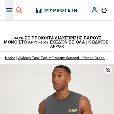
Η Νο.1 Online Εταιρεία Αθλητικής Διατροφής Παγκοσμίως
-40% ΣΕ ΠΡΟΪΌΝΤΑ ΔΙΑΧΕΊΡΙΣΗΣ ΒΆΡΟΥΣ
ΜΌΝΟ ΣΤΟ APP: -35% ΣΧΕΔΌΝ ΣΕ ΌΛΑ | ΚΩΔΙΚΌΣ:
APPGR
Home
Ανδρικό Tank Top MP Adapt Washed - Smoke Green