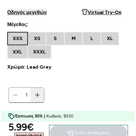
Οδηγός μεγεθών
Virtual Try-On
Μέγεθος:
XXS
XS
S
M
L
XL
XXL
XXXL
Χρώμα: Lead Grey
Έκπτωση 30% |
Κωδικός: BS30
discounted price
5.99€‎
Εκτός αποθέματος
Αρχική 28,00 €‎