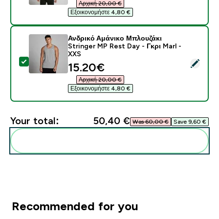
Αρχική 20,00 €‎
Εξοικονομήστε 4,80 €‎
Ανδρικό Αμάνικο Μπλουζάκι
Stringer MP Rest Day - Γκρι Marl -
XXS
Select this product - Ανδρικό Αμάνικο Μπλουζάκι Stri
discounted price
15.20€‎
Αρχική 20,00 €‎
Εξοικονομήστε 4,80 €‎
Your total:
50,40 €‎
Was 60,00 €‎
Save 9,60 €‎
Add these to your routine
Recommended for you