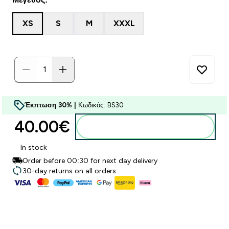
XS
S
M
XXXL
Έκπτωση 30% |
Κωδικός: BS30
40.00€‎
Προσθήκη στο καλάθι
In stock
Order before 00:30 for next day delivery
30-day returns on all orders