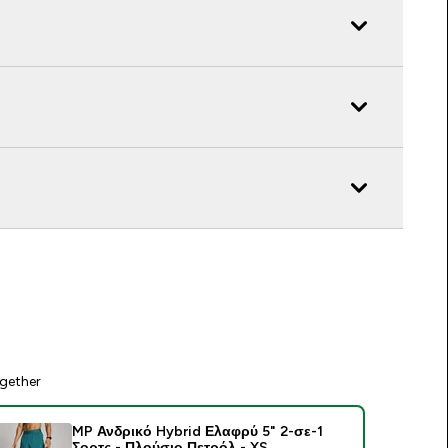
gether
MP Ανδρικό Hybrid Ελαφρύ 5" 2-σε-1
Σορτς - Πλούσιο Πετρόλ - XS