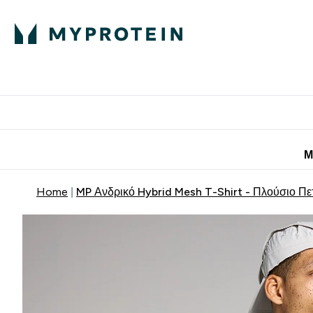
Πρωτεΐνη
Διατροφή
Α
Enter Πρωτεΐνη 
Ente
⌄
⌄
Προσφορές για 
Μ
Home
MP Ανδρικό Hybrid Mesh T-Shirt - Πλούσιο Πε