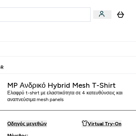
Vegan
Αθλητική Απόδοση
 Μπάρες, Τρόφιμα & Ροφήματα submenu
Enter Vegan submenu
Enter Αθλητική Απόδοση submenu
⌄
⌄
ίως
Κερδίστε 15€
GR
MP Ανδρικό Hybrid Mesh T-Shirt
Ελαφρύ t-shirt με ελαστικότητα σε 4 κατευθύνσεις και
αναπνεύσιμα mesh panels
Οδηγός μεγεθών
Virtual Try-On
Μέγεθος: