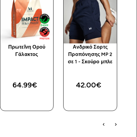
Πρωτεΐνη Ορού
Ανδρικό Σορτς
Γάλακτος
Προπόνησης MP 2
σε 1 - Σκούρο μπλε
Π
64.99€‎
42.00€‎
ΓΡΉΓΟΡΗ
ΓΡΉΓΟΡΗ
ΜΑΤΙΆ
ΜΑΤΙΆ