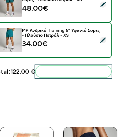
elect this product - MP Ανδρικό Hybrid Ελαφρύ 5" 2-σε-1 Σορ
48.00€‎
MP Ανδρικό Training 5" Υφαντό Σορτς
- Πλούσιο Πετρόλ - XS
elect this product - MP Ανδρικό Training 5" Υφαντό Σορτς - Π
34.00€‎
tal:
122,00 €‎
Add these to your routine