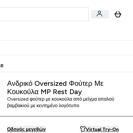
Vegan
Αθλητική Απόδοση
 Μπάρες, Τρόφιμα & Ροφήματα submenu
Enter Vegan submenu
Enter Αθλητική Απόδοση submenu
⌄
⌄
ίως
Κερδίστε 15€
GR
Ανδρικό Oversized Φούτερ Με
Κουκούλα MP Rest Day
Oversized φούτερ με κουκούλα από μείγμα απαλού
βαμβακιού με κεντημένο λογότυπο
Οδηγός μεγεθών
Virtual Try-On