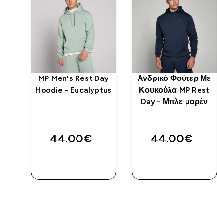
zed
MP Men's Rest Day
Ανδρικό Φούτερ Με
Hoodie - Eucalyptus
Κουκούλα MP Rest
st
Day - Μπλε μαρέν
κρι
44.00€‎
44.00€‎
ΓΡΉΓΟΡΗ
ΓΡΉΓΟΡΗ
ΜΑΤΙΆ
ΜΑΤΙΆ