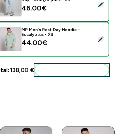
elect this product - Ανδρική Oversized Φόρμα MP Rest Day - 
46.00€‎
MP Men's Rest Day Hoodie -
Eucalyptus - XS
elect this product - MP Men's Rest Day Hoodie - Eucalyptus 
44.00€‎
tal:
138,00 €‎
Add these to your routine