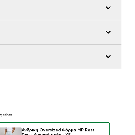
gether
Ανδρική Oversized Φόρμα MP Rest
Day - Ανοιχτό μπλε - XS