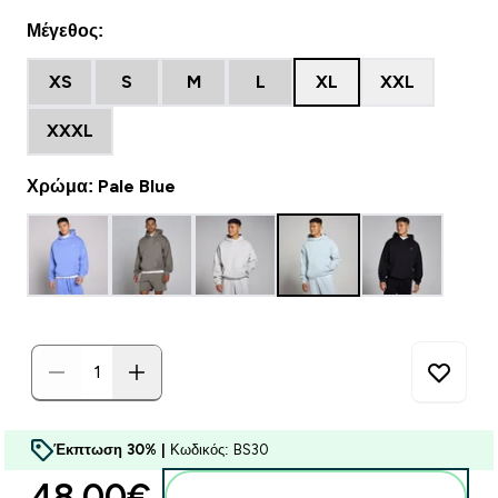
Μέγεθος:
XS
S
M
L
XL
XXL
XXXL
Χρώμα: Pale Blue
Έκπτωση 30% |
Κωδικός: BS30
48.00€‎
Προσθήκη στο καλάθι