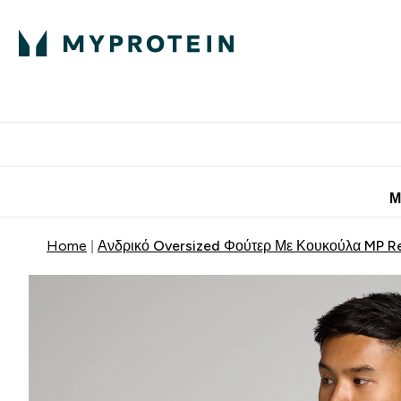
Πρωτεΐνη
Διατροφή
Α
Enter Πρωτεΐνη 
Ente
⌄
⌄
Προσφορές για 
Μ
Home
Ανδρικό Oversized Φούτερ Με Κουκούλα MP Re