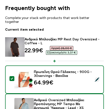
Frequently bought with
Complete your stack with products that work better
together
Current item selected
Ανδρικό Μπλουζάκι MP Rest Day Oversized -
Coffee - L
Αρχική 26,00 €‎
discounted price
22.99€‎
Εξοικονομήστε 3,01 €‎
Πρωτεΐνη Ορού Γάλακτος - 900G -
30servings - Βανίλια
Select this product - Πρωτεΐνη Ορού Γάλακτος - 900G 
64.99€‎
Ανδρικό Oversized Μπλουζάκι
Προπόνησης MP Tempo Με
Διχτυωτό Ύφασμα - Lead - XS