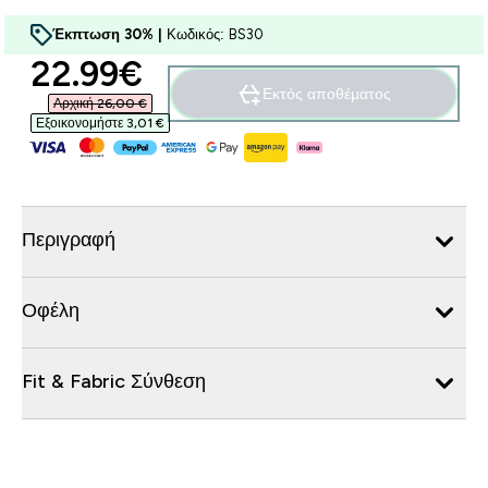
Έκπτωση 30% |
Κωδικός: BS30
discounted price
22.99€‎
Εκτός αποθέματος
Αρχική 26,00 €‎
Εξοικονομήστε 3,01 €‎
Περιγραφή
Οφέλη
Fit & Fabric Σύνθεση