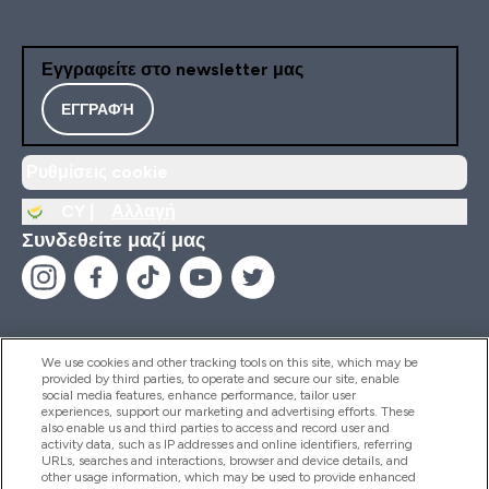
Εγγραφείτε στο newsletter μας
ΕΓΓΡΑΦΉ
Ρυθμίσεις cookie
CY |
Αλλαγή
Συνδεθείτε μαζί μας
We use cookies and other tracking tools on this site, which may be
provided by third parties, to operate and secure our site, enable
Βοήθεια & Πληροφορίες
social media features, enhance performance, tailor user
experiences, support our marketing and advertising efforts. These
also enable us and third parties to access and record user and
activity data, such as IP addresses and online identifiers, referring
Προϊόντα
URLs, searches and interactions, browser and device details, and
other usage information, which may be used to provide enhanced