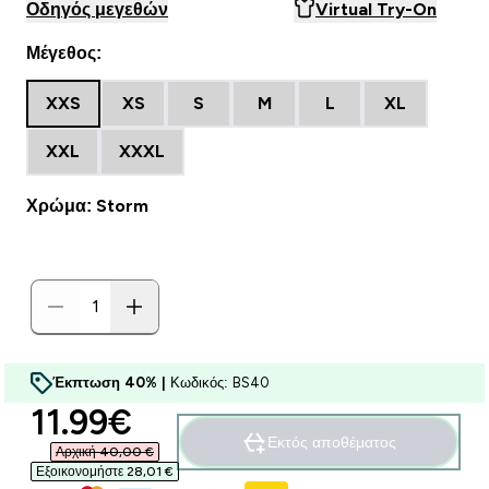
Οδηγός μεγεθών
Virtual Try-On
Μέγεθος:
XXS
XS
S
M
L
XL
XXL
XXXL
Χρώμα: Storm
Έκπτωση 40% |
Κωδικός: BS40
discounted price
11.99€‎
Εκτός αποθέματος
Αρχική 40,00 €‎
Εξοικονομήστε 28,01 €‎