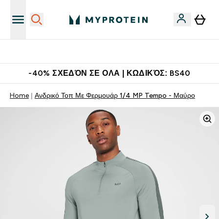
Η Νο.1 Online Εταιρεία Αθλητικής Διατροφής Παγκοσμίως
-40% ΣΧΕΔΌΝ ΣΕ ΟΛΑ | ΚΩΔΙΚΌΣ: BS40
Home
Ανδρικό Τοπ Με Φερμουάρ 1/4 MP Tempo - Μαύρο