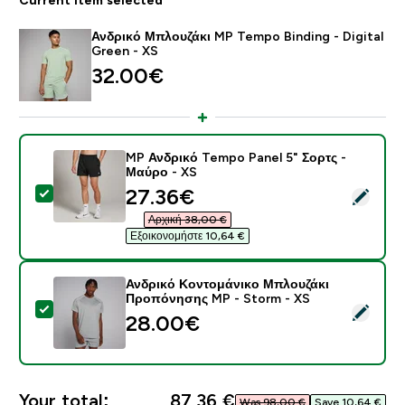
Ανδρικό Μπλουζάκι MP Tempo Binding - Digital
Green - XS
32.00€‎
MP Ανδρικό Tempo Panel 5" Σορτς -
Μαύρο - XS
discounted price
27.36€‎
Select this product - MP Ανδρικό Tempo Panel 5" Σορ
Αρχική 38,00 €‎
Εξοικονομήστε 10,64 €‎
Ανδρικό Κοντομάνικο Μπλουζάκι
Προπόνησης MP - Storm - XS
Select this product - Ανδρικό Κοντομάνικο Μπλουζάκ
28.00€‎
Your total:
87,36 €‎
Was 98,00 €‎
Save 10,64 €‎