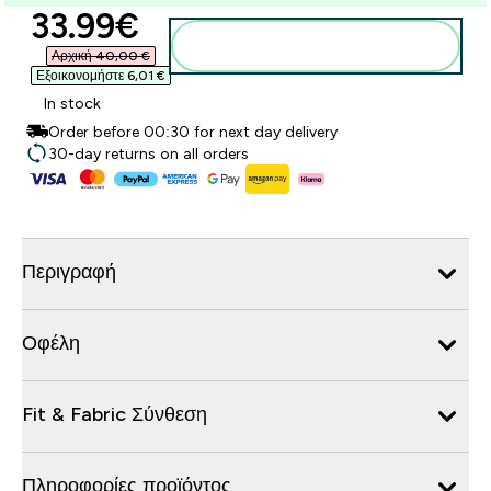
discounted price
33.99€‎
Προσθήκη στο καλάθι
Αρχική 40,00 €‎
Εξοικονομήστε 6,01 €‎
In stock
Order before 00:30 for next day delivery
30-day returns on all orders
Περιγραφή
Οφέλη
Fit & Fabric Σύνθεση
Πληροφορίες προϊόντος