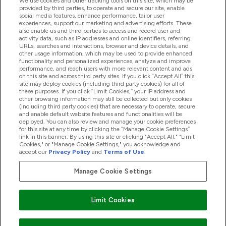
We use cookies and other tracking tools on this site, which may be
provided by third parties, to operate and secure our site, enable
Βοήθεια & Πληροφορίες
social media features, enhance performance, tailor user
experiences, support our marketing and advertising efforts. These
also enable us and third parties to access and record user and
activity data, such as IP addresses and online identifiers, referring
Προϊόντα
URLs, searches and interactions, browser and device details, and
other usage information, which may be used to provide enhanced
functionality and personalized experiences, analyze and improve
performance, and reach users with more relevant content and ads
on this site and across third party sites. If you click “Accept All” this
Εταιρικές Πληροφορίες
site may deploy cookies (including third party cookies) for all of
these purposes. If you click “Limit Cookies,” your IP address and
other browsing information may still be collected but only cookies
(including third party cookies) that are necessary to operate, secure
Εκπτώσεις & Ανταμοιβές
and enable default website features and functionalities will be
deployed. You can also review and manage your cookie preferences
for this site at any time by clicking the “Manage Cookie Settings”
link in this banner. By using this site or clicking "Accept All," "Limit
Cookies," or "Manage Cookie Settings," you acknowledge and
2026 The Hut.com Ltd
accept our
Privacy Policy
and
Terms of Use
.
Manage Cookie Settings
Pay with
Limit Cookies