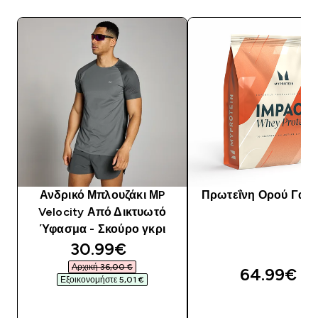
Ανδρικό Μπλουζάκι ΜP
Πρωτεΐνη Ορού Γάλα
Velocity Από Δικτυωτό
Ύφασμα - Σκούρο γκρι
discounted price
30.99€‎
Αρχική 36,00 €‎
64.99€‎
Εξοικονομήστε 5,01 €‎
ΓΡΉΓΟΡΗ ΜΑΤΙΆ
ΓΡΉΓΟΡΗ ΜΑΤΙ