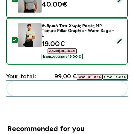
40.00€‎
Ανδρικό Τοπ Χωρίς Ραφές MP
Tempo Pillar Graphic - Warm Sage -
L
Select this product - Ανδρικό Τοπ Χωρίς Ραφές MP Te
discounted price
19.00€‎
Αρχική 38,00 €‎
Εξοικονομήστε 19,00 €‎
Your total:
99,00 €‎
Was 118,00 €‎
Save 19,00 €‎
Add these to your routine
Recommended for you