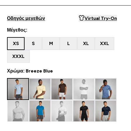
Οδηγός μεγεθών
Virtual Try-On
Μέγεθος:
XS
S
M
L
XL
XXL
XXXL
Χρώμα: Breeze Blue