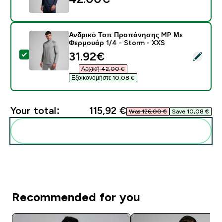
Ανδρικό Τοπ Προπόνησης MP Με
Φερμουάρ 1/4 - Storm - XXS
discounted price
31.92€‎
Select this product - Ανδρικό Τοπ Προπόνησης MP Μ
Αρχική 42,00 €‎
Εξοικονομήστε 10,08 €‎
Your total:
115,92 €‎
Was 126,00 €‎
Save 10,08 €‎
Add these to your routine
Recommended for you