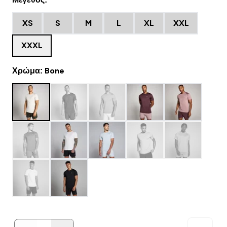
XS
S
M
L
XL
XXL
XXXL
Χρώμα: Bone