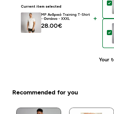
S
Current item selected
MP Ανδρικό Training T-Shirt
- Οστέινο - XXXL
28.00€‎
S
Your t
Recommended for you