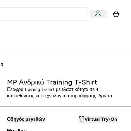
Vegan
Αθλητική Απόδοση
 Μπάρες, Τρόφιμα & Ροφήματα submenu
Enter Vegan submenu
Enter Αθλητική Απόδοση submenu
⌄
⌄
ίως
Κερδίστε 15€
GR
MP Ανδρικό Training T-Shirt
Ελαφρύ training t-shirt με ελαστικότητα σε 4
κατευθύνσεις και τεχνολογία απορρόφησης ιδρώτα
Οδηγός μεγεθών
Virtual Try-On
Μέγεθος: