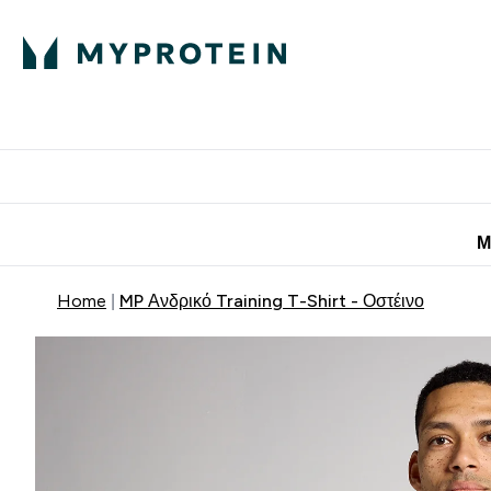
Πρωτεΐνη
Διατροφή
Α
Enter Πρωτεΐνη 
Ente
⌄
⌄
Προσφορές για 
Μ
Home
MP Ανδρικό Training T-Shirt - Οστέινο