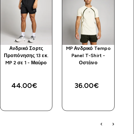
Ανδρικό Σορτς
MP Ανδρικό Tempo
MP
Προπόνησης 13 εκ.
Panel T-Shirt -
T
MP 2 σε 1 - Μαύρο
Οστέινο
44.00€‎
36.00€‎
ΓΡΉΓΟΡΗ
ΓΡΉΓΟΡΗ
ΜΑΤΙΆ
ΜΑΤΙΆ