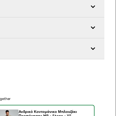
gether
Ανδρικό Κοντομάνικο Μπλουζάκι
Προπόνησης MP - Stone - XS