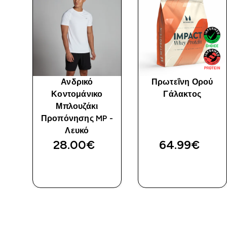
Ανδρικό
Πρωτεΐνη Ορού
Κοντομάνικο
Γάλακτος
Μπλουζάκι
 -
Προπόνησης MP -
Λευκό
28.00€‎
64.99€‎
ΓΡΉΓΟΡΗ
ΓΡΉΓΟΡΗ
ΜΑΤΙΆ
ΜΑΤΙΆ