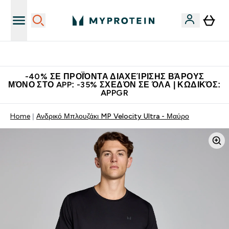
Η Νο.1 Online Εταιρεία Αθλητικής Διατροφής Παγκοσμίως
-40% ΣΕ ΠΡΟΪΌΝΤΑ ΔΙΑΧΕΊΡΙΣΗΣ ΒΆΡΟΥΣ
ΜΌΝΟ ΣΤΟ APP: -35% ΣΧΕΔΌΝ ΣΕ ΌΛΑ | ΚΩΔΙΚΌΣ:
APPGR
Home
Ανδρικό Μπλουζάκι MP Velocity Ultra - Μαύρο