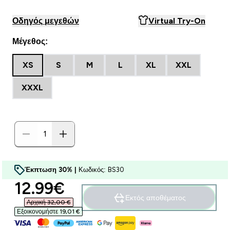
Οδηγός μεγεθών
Virtual Try-On
Μέγεθος:
XS
S
M
L
XL
XXL
XXXL
Έκπτωση 30% |
Κωδικός: BS30
discounted price
12.99€‎
Εκτός αποθέματος
Αρχική 32,00 €‎
Εξοικονομήστε 19,01 €‎