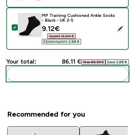
MP Training Cushioned Ankle Socks
- Black - UK 2-5
discounted price
9.12€‎
Select this product - MP Training Cushioned Ankle Soc
Αρχική 12,00 €‎
Εξοικονομήστε 2,88 €‎
Your total:
86,11 €‎
Was 88,99 €‎
Save 2,88 €‎
Add these to your routine
Recommended for you