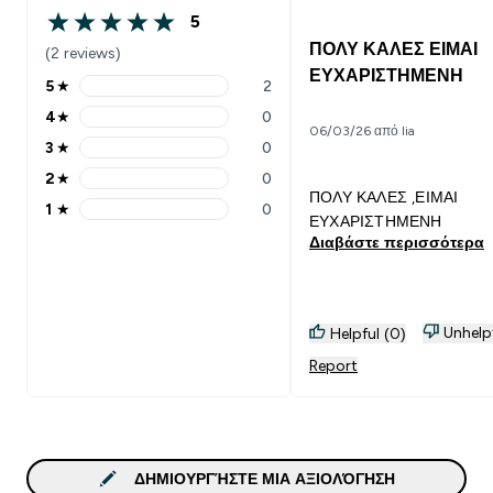
5
5 out of 5 stars
ΠΟΛΥ ΚΑΛΕΣ ΕΙΜΑΙ
(2 reviews)
ΕΥΧΑΡΙΣΤΗΜΕΝΗ
5
★
2
5 stars rating 2 reviews
4
★
0
4 stars rating 0 reviews
06/03/26 από lia
3
★
0
3 stars rating 0 reviews
2
★
0
2 stars rating 0 reviews
ΠΟΛΥ ΚΑΛΕΣ ,ΕΙΜΑΙ
1
★
0
1 stars rating 0 reviews
ΕΥΧΑΡΙΣΤΗΜΕΝΗ
Διαβάστε περισσότερα
Unhelp
Helpful (0)
Report
ΔΗΜΙΟΥΡΓΉΣΤΕ ΜΙΑ ΑΞΙΟΛΌΓΗΣΗ