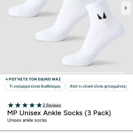
2 customer reviews
2 Reviews
5 out of 5 stars
MP Unisex Ankle Socks (3 Pack)
Unisex ankle socks