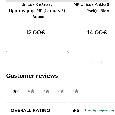
Unisex Κάλτσες
MP Unisex Ankle Soc
Προπόνησης MP (Σετ των 3)
Pack) - Black
- Λευκό
12.00€‎
14.00€‎
ΓΡΉΓΟΡΗ ΜΑΤΙΆ
ΓΡΉΓΟΡΗ ΜΑΤΙ
Customer reviews
5
2
4
3
2
1
OVERALL RATING
5
Επαληθευμένη α