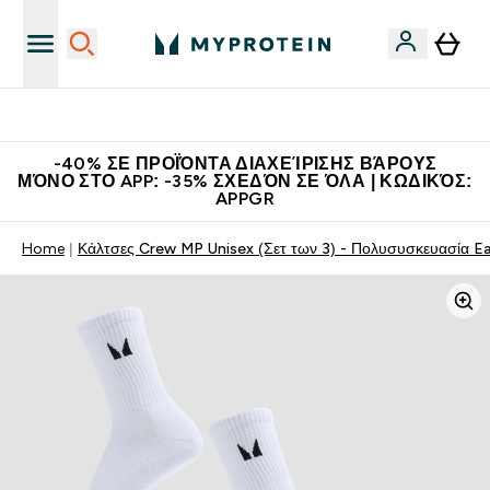
Η Νο.1 Online Εταιρεία Αθλητικής Διατροφής Παγκοσμίως
-40% ΣΕ ΠΡΟΪΌΝΤΑ ΔΙΑΧΕΊΡΙΣΗΣ ΒΆΡΟΥΣ
ΜΌΝΟ ΣΤΟ APP: -35% ΣΧΕΔΌΝ ΣΕ ΌΛΑ | ΚΩΔΙΚΌΣ:
APPGR
Home
Κάλτσες Crew MP Unisex (Σετ των 3) - Πολυσυσκευασία E