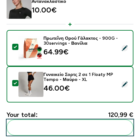
Αντανακλαστικό
10.00€‎
Πρωτεΐνη Ορού Γάλακτος - 900G -
30servings - Βανίλια
Select this product - Πρωτεΐνη Ορού Γάλακτος - 900G 
64.99€‎
Γυναικείο Σορτς 2 σε 1 Floaty MP
Tempo - Μαύρο - XL
Select this product - Γυναικείο Σορτς 2 σε 1 Floaty 
46.00€‎
Your total:
120,99 €‎
Add these to your routine